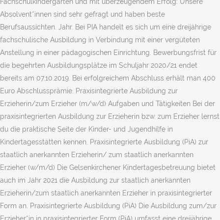
Fachschulkindergarten und mit überzeugendem Erfolg: Unsere
Absolvent*innen sind sehr gefragt und haben beste
Berufsaussichten. Jahr. Bei PIA handelt es sich um eine dreijährige
fachschulische Ausbildung in Verbindung mit einer vergüteten
Anstellung in einer pädagogischen Einrichtung. Bewerbungsfrist für
die begehrten Ausbildungsplätze im Schuljahr 2020/21 endet
bereits am 07.10.2019. Bei erfolgreichem Abschluss erhält man 400
Euro Abschlussprämie. Praxisintegrierte Ausbildung zur
Erzieherin/zum Erzieher (m/w/d) Aufgaben und Tätigkeiten Bei der
praxisintegrierten Ausbildung zur Erzieherin bzw. zum Erzieher lernst
du die praktische Seite der Kinder- und Jugendhilfe in
Kindertagesstätten kennen. Praxisintegrierte Ausbildung (PiA) zur
staatlich anerkannten Erzieherin/ zum staatlich anerkannten
Erzieher (w/m/d) Die Gelsenkirchener Kindertagesbetreuung bietet
auch im Jahr 2021 die Ausbildung zur staatlich anerkannten
Erzieherin/zum staatlich anerkannten Erzieher in praxisintegrierter
Form an. Praxisintegrierte Ausbildung (PiA) Die Ausbildung zum/zur
Erzieher*in in praxisintegrierter Form (PiA) umfasst eine dreijährige