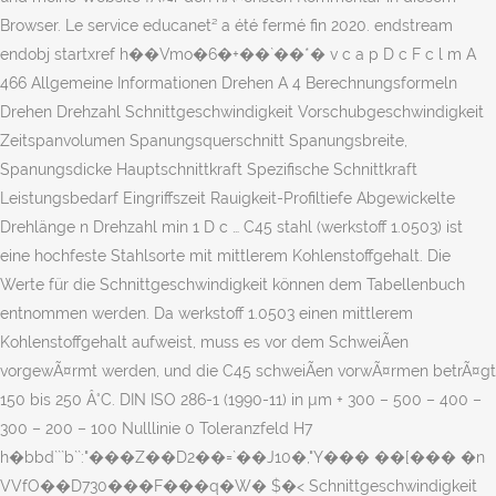
Browser. Le service educanet² a été fermé fin 2020. endstream
endobj startxref h��Vmo�6�+��`��*� v c a p D c F c l m A
466 Allgemeine Informationen Drehen A 4 Berechnungsformeln
Drehen Drehzahl Schnittgeschwindigkeit Vorschubgeschwindigkeit
Zeitspanvolumen Spanungsquerschnitt Spanungsbreite,
Spanungsdicke Hauptschnittkraft Spezifische Schnittkraft
Leistungsbedarf Eingriffszeit Rauigkeit-Profiltiefe Abgewickelte
Drehlänge n Drehzahl min 1 D c … C45 stahl (werkstoff 1.0503) ist
eine hochfeste Stahlsorte mit mittlerem Kohlenstoffgehalt. Die
Werte für die Schnittgeschwindigkeit können dem Tabellenbuch
entnommen werden. Da werkstoff 1.0503 einen mittlerem
Kohlenstoffgehalt aufweist, muss es vor dem SchweiÃen
vorgewÃ¤rmt werden, und die C45 schweiÃen vorwÃ¤rmen betrÃ¤gt
150 bis 250 Â°C. DIN ISO 286-1 (1990-11) in µm + 300 – 500 – 400 –
300 – 200 – 100 Nulllinie 0 Toleranzfeld H7
h�bbd```b``:"���Z��D2��=`��J10�,"Y��� ��[��� �n
VVfO��D730���F���q�W� $�< Schnittgeschwindigkeit