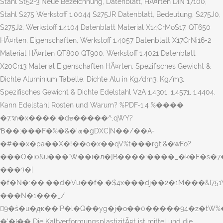
Stahl St52-3 Neue Bezeichnung, Datenblatt, HÃ¤rten DIN 17100,
Stahl S275 Werkstoff 1.0044 S275JR Datenblatt, Bedeutung, S275J0,
S275J2, Werkstoff 1.4104 Datenblatt Material X14CrMoS17, QT650
HÃ¤rten, Eigenschaften, Werkstoff 1.4057 Datenblatt X17CrNi16-2
Material HÃ¤rten QT800 QT900, Werkstoff 1.4021 Datenblatt
X20Cr13 Material Eigenschaften HÃ¤rten, Spezifisches Gewicht &
Dichte Aluminium Tabelle, Dichte Alu in Kg/dm3, Kg/m3,
Spezifisches Gewicht & Dichte Edelstahl V2A 1.4301, 1.4571, 1.4404,
Kann Edelstahl Rosten und Warum? %PDF-1.4 %����
�7.ꦫ�x����:�dɐ�����^,qWY?
Ɓ��;���F�%�&�'ܗ�gDXC|N��/��A-
�#��x�pa��X�!��o�x��qV%t���rgt:&�wFo?
���O�i0&u���`W��i�л�]B����:����_�k�F�s�7�
���:)�|
�f�N�:��.��d�Vu��f�.�$4x���dj��2�1M���&I751\
���N�1���_/
9�ŝ�u�ԫ��`P�l�Q��yg�j�o��0�����94�z�tW
�'�ί�� Die KaltverformungsplastizitÃ¤t ist mittel und die