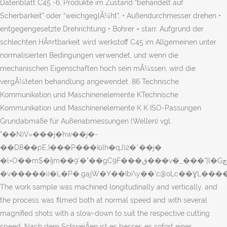
Datenblatt C45 -6, Produkte im Zustand “behandelt auf
Scherbarkeit” oder “weichgeglÃ¼ht”. • Außendurchmesser drehen •
entgegengesetzte Drehrichtung • Bohrer = starr. Aufgrund der
schlechten HÃ¤rtbarkeit wird werkstoff C45 im Allgemeinen unter
normalisierten Bedingungen verwendet, und wenn die
mechanischen Eigenschaften hoch sein mÃ¼ssen, wird die
vergÃ¼teten behandlung angewendet. 86 Technische
Kommunikation und Maschinenelemente KTechnische
Kommunikation und Maschinenelemente K K ISO-Passungen
Grundabmaße für Außenabmessungen (Wellen) vgl.
"��N)V»���j�hw��j�-
��D8��pE,I���P���Iϋlh�qJ)2�*��j�
�l=O��m$�Ijm��9'�"��gC9F���ق���v�_���"]l�Gچ}!nP�~��P�+�:n
�v�����i)�L�P�.gąjW�Y��Ibi\y��'c@oLc��ƔL��
The work sample was machined longitudinally and vertically, and
the process was filmed both at normal speed and with several
magnified shots with a slow-down to suit the respective cutting
speed. Nach dem SchweiÃen ist es besser, es sofort einer