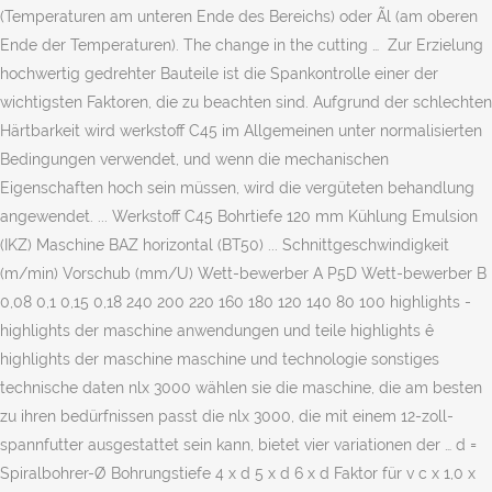
(Temperaturen am unteren Ende des Bereichs) oder Ãl (am oberen
Ende der Temperaturen). The change in the cutting … Zur Erzielung
hochwertig gedrehter Bauteile ist die Spankontrolle einer der
wichtigsten Faktoren, die zu beachten sind. Aufgrund der schlechten
Härtbarkeit wird werkstoff C45 im Allgemeinen unter normalisierten
Bedingungen verwendet, und wenn die mechanischen
Eigenschaften hoch sein müssen, wird die vergüteten behandlung
angewendet. ... Werkstoff C45 Bohrtiefe 120 mm Kühlung Emulsion
(IKZ) Maschine BAZ horizontal (BT50) ... Schnittgeschwindigkeit
(m/min) Vorschub (mm/U) Wett-bewerber A P5D Wett-bewerber B
0,08 0,1 0,15 0,18 240 200 220 160 180 120 140 80 100 highlights -
highlights der maschine anwendungen und teile highlights ê
highlights der maschine maschine und technologie sonstiges
technische daten nlx 3000 wählen sie die maschine, die am besten
zu ihren bedürfnissen passt die nlx 3000, die mit einem 12-zoll-
spannfutter ausgestattet sein kann, bietet vier variationen der … d =
Spiralbohrer-Ø Bohrungstiefe 4 x d 5 x d 6 x d Faktor für v c x 1,0 x