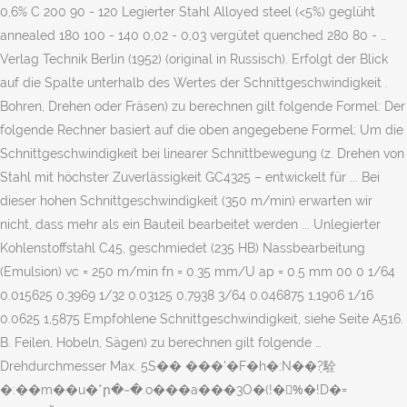
0,6% C 200 90 - 120 Legierter Stahl Alloyed steel (<5%) geglüht
annealed 180 100 - 140 0,02 - 0,03 vergütet quenched 280 80 - …
Verlag Technik Berlin (1952) (original in Russisch). Erfolgt der Blick
auf die Spalte unterhalb des Wertes der Schnittgeschwindigkeit .
Bohren, Drehen oder Fräsen) zu berechnen gilt folgende Formel: Der
folgende Rechner basiert auf die oben angegebene Formel; Um die
Schnittgeschwindigkeit bei linearer Schnittbewegung (z. Drehen von
Stahl mit höchster Zuverlässigkeit GC4325 – entwickelt für ... Bei
dieser hohen Schnittgeschwindigkeit (350 m/min) erwarten wir
nicht, dass mehr als ein Bauteil bearbeitet werden ... Unlegierter
Kohlenstoffstahl C45, geschmiedet (235 HB) Nassbearbeitung
(Emulsion) vc = 250 m/min fn = 0.35 mm/U ap = 0.5 mm 00 0 1/64
0.015625 0,3969 1/32 0.03125 0,7938 3/64 0.046875 1,1906 1/16
0.0625 1,5875 Empfohlene Schnittgeschwindigkeit, siehe Seite A516.
B. Feilen, Hobeln, Sägen) zu berechnen gilt folgende …
Drehdurchmesser Max. 5S�� ���'�F�h­�:N��ܼ?駩
�:��m��u�*ր�~�.o���a���3O�(!�%ُ�!D�=