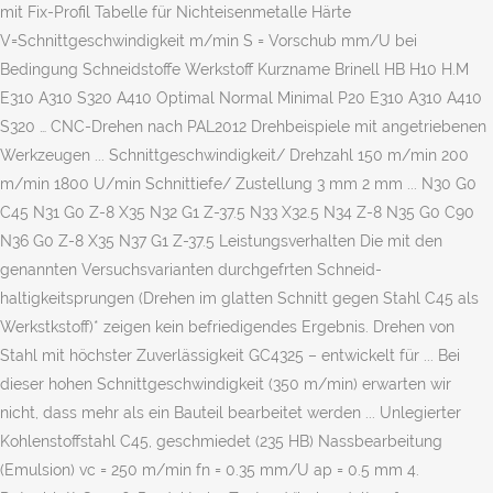
mit Fix-Profil Tabelle für Nichteisenmetalle Härte
V=Schnittgeschwindigkeit m/min S = Vorschub mm/U bei
Bedingung Schneidstoffe Werkstoff Kurzname Brinell HB H10 H.M
E310 A310 S320 A410 Optimal Normal Minimal P20 E310 A310 A410
S320 … CNC-Drehen nach PAL2012 Drehbeispiele mit angetriebenen
Werkzeugen ... Schnittgeschwindigkeit/ Drehzahl 150 m/min 200
m/min 1800 U/min Schnittiefe/ Zustellung 3 mm 2 mm ... N30 G0
C45 N31 G0 Z-8 X35 N32 G1 Z-37.5 N33 X32.5 N34 Z-8 N35 G0 C90
N36 G0 Z-8 X35 N37 G1 Z-37.5 Leistungsverhalten Die mit den
genannten Versuchsvarianten durchgefrten Schneid-
haltigkeitsprungen (Drehen im glatten Schnitt gegen Stahl C45 als
Werkstkstoff)* zeigen kein befriedigendes Ergebnis. Drehen von
Stahl mit höchster Zuverlässigkeit GC4325 – entwickelt für ... Bei
dieser hohen Schnittgeschwindigkeit (350 m/min) erwarten wir
nicht, dass mehr als ein Bauteil bearbeitet werden ... Unlegierter
Kohlenstoffstahl C45, geschmiedet (235 HB) Nassbearbeitung
(Emulsion) vc = 250 m/min fn = 0.35 mm/U ap = 0.5 mm 4.