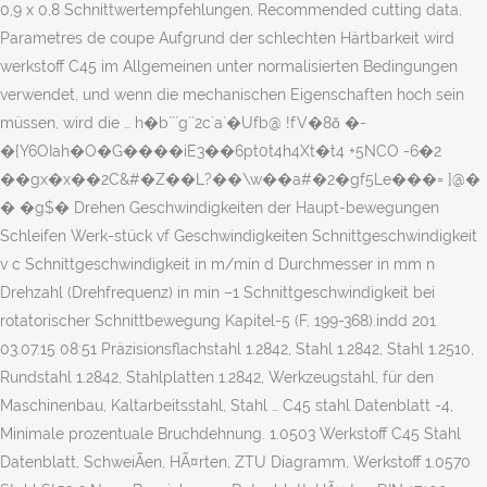
0,9 x 0,8 Schnittwertempfehlungen, Recommended cutting data,
Parametres de coupe Aufgrund der schlechten Härtbarkeit wird
werkstoff C45 im Allgemeinen unter normalisierten Bedingungen
verwendet, und wenn die mechanischen Eigenschaften hoch sein
müssen, wird die … h�b```g``2c`a`�Ufb@ !fV�8ǒ �-
�{Y6OIah�O�G����iE3��6pt0t4h4Xt�t4 +5NCO -6�2
��gx�x��2C&#�Z��L?��\w��a#�2�gf5Le���= ]@�
� �g$� Drehen Geschwindigkeiten der Haupt-bewegungen
Schleifen Werk-stück vf Geschwindigkeiten Schnittgeschwindigkeit
v c Schnittgeschwindigkeit in m/min d Durchmesser in mm n
Drehzahl (Drehfrequenz) in min –1 Schnittgeschwindigkeit bei
rotatorischer Schnittbewegung Kapitel-5 (F, 199-368).indd 201
03.07.15 08:51 Präzisionsflachstahl 1.2842, Stahl 1.2842, Stahl 1.2510,
Rundstahl 1.2842, Stahlplatten 1.2842, Werkzeugstahl, für den
Maschinenbau, Kaltarbeitsstahl, Stahl … C45 stahl Datenblatt -4,
Minimale prozentuale Bruchdehnung. 1.0503 Werkstoff C45 Stahl
Datenblatt, SchweiÃen, HÃ¤rten, ZTU Diagramm, Werkstoff 1.0570