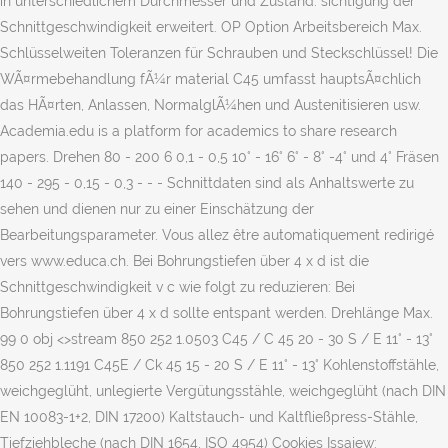
in unterschiedlichem Durchmesser und Zustand. sichtigung der
Schnittgeschwindigkeit erweitert. OP Option Arbeitsbereich Max.
Schlüsselweiten Toleranzen für Schrauben und Steckschlüssel! Die
WÃ¤rmebehandlung fÃ¼r material C45 umfasst hauptsÃ¤chlich
das HÃ¤rten, Anlassen, NormalglÃ¼hen und Austenitisieren usw.
Academia.edu is a platform for academics to share research
papers. Drehen 80 - 200 6 0,1 - 0,5 10° - 16° 6° - 8° -4° und 4° Fräsen
140 - 295 - 0,15 - 0,3 - - - Schnittdaten sind als Anhaltswerte zu
sehen und dienen nur zu einer Einschätzung der
Bearbeitungsparameter. Vous allez être automatiquement redirigé
vers www.educa.ch. Bei Bohrungstiefen über 4 x d ist die
Schnittgeschwindigkeit v c wie folgt zu reduzieren: Bei
Bohrungstiefen über 4 x d sollte entspant werden. Drehlänge Max.
99 0 obj <>stream 850 252 1.0503 C45 / C 45 20 - 30 S / E 11° - 13°
850 252 1.1191 C45E / Ck 45 15 - 20 S / E 11° - 13° Kohlenstoffstähle,
weichgeglüht, unlegierte Vergütungsstähle, weichgeglüht (nach DIN
EN 10083-1+2, DIN 17200) Kaltstauch- und Kaltfließpress-Stähle,
Tiefziehbleche (nach DIN 1654, ISO 4954) Cookies Issajew: