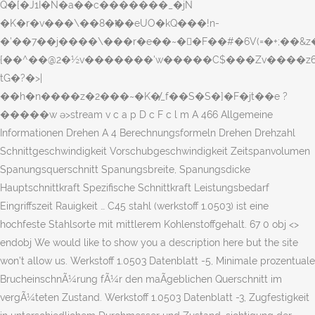
Q�[�J1Ĩ�N�a��c�������_�jN
�K�r�v���\��8�Ҟ��eUO�kQ���!n-
�'��7��j����\���r�e��~��ّF��#�6V(=�+;��&
{��^��@2�½v�������'w�����C$���Zv����z6�ů�Qҗ�
tG�?�>|
��h�n����z�2���~�K�̸_f��S�S�]�F�jt��e ?
�����w ә>stream v c a p D c F c l m A 466 Allgemeine
Informationen Drehen A 4 Berechnungsformeln Drehen Drehzahl
Schnittgeschwindigkeit Vorschubgeschwindigkeit Zeitspanvolumen
Spanungsquerschnitt Spanungsbreite, Spanungsdicke
Hauptschnittkraft Spezifische Schnittkraft Leistungsbedarf
Eingriffszeit Rauigkeit … C45 stahl (werkstoff 1.0503) ist eine
hochfeste Stahlsorte mit mittlerem Kohlenstoffgehalt. 67 0 obj <>
endobj We would like to show you a description here but the site
won’t allow us. Werkstoff 1.0503 Datenblatt -5, Minimale prozentuale
BrucheinschnÃ¼rung fÃ¼r den maÃgeblichen Querschnitt im
vergÃ¼teten Zustand. Werkstoff 1.0503 Datenblatt -3, Zugfestigkeit