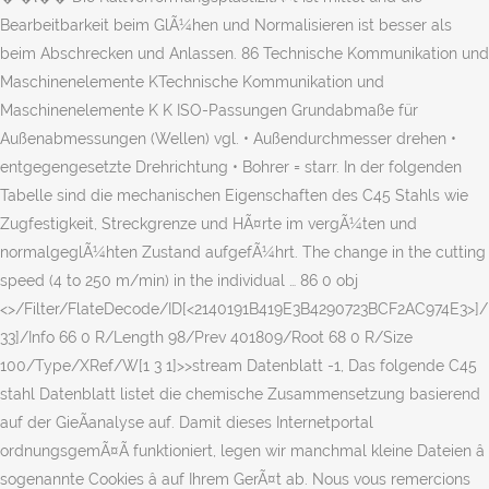
Bearbeitbarkeit beim GlÃ¼hen und Normalisieren ist besser als
beim Abschrecken und Anlassen. 86 Technische Kommunikation und
Maschinenelemente KTechnische Kommunikation und
Maschinenelemente K K ISO-Passungen Grundabmaße für
Außenabmessungen (Wellen) vgl. • Außendurchmesser drehen •
entgegengesetzte Drehrichtung • Bohrer = starr. In der folgenden
Tabelle sind die mechanischen Eigenschaften des C45 Stahls wie
Zugfestigkeit, Streckgrenze und HÃ¤rte im vergÃ¼ten und
normalgeglÃ¼hten Zustand aufgefÃ¼hrt. The change in the cutting
speed (4 to 250 m/min) in the individual … 86 0 obj
<>/Filter/FlateDecode/ID[<2140191B419E3B4290723BCF2AC974E3>]/
33]/Info 66 0 R/Length 98/Prev 401809/Root 68 0 R/Size
100/Type/XRef/W[1 3 1]>>stream Datenblatt -1, Das folgende C45
stahl Datenblatt listet die chemische Zusammensetzung basierend
auf der GieÃanalyse auf. Damit dieses Internetportal
ordnungsgemÃ¤Ã funktioniert, legen wir manchmal kleine Dateien â
sogenannte Cookies â auf Ihrem GerÃ¤t ab. Nous vous remercions