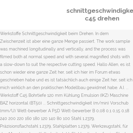
schnittgeschwindigke
c45 drehen
Werkstoffe Schnittgeschwindigkeit beim Drehen. In dem
Zwischenzeit ist aber eine ganze Menge passiert. The work sample
was machined longitudinally and vertically, and the process was
filmed both at normal speed and with several magnified shots with
a slow-down to suit the respective cutting speed. Hallo Allen, es ist
schon wieder eine ganze Zeit her, seit ich hier im Forum etwas
geschrieben habe und es ist tatsächlich auch einige Zeit her, seit ich
mich wirklich an den praktischen Modellbau gewidmet habe. A.I. ...
Werkstoff C45 Bohrtiefe 120 mm Kühlung Emulsion (IKZ) Maschine
BAZ horizontal (BT50) ... Schnittgeschwindigkeit (m/min) Vorschub
(mm/U) Wett-bewerber A P5D Wett-bewerber B 0,08 0,1 0,15 0,18
240 200 220 160 180 120 140 80 100 Stahl 1.2379,
Präzisionsflachstahl 1.2379, Stahlplatten 1.2379, Werkzeugstahl, für