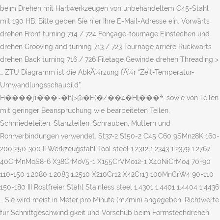
beim Drehen mit Hartwerkzeugen von unbehandeltem C45-Stahl
mit 190 HB. Bitte geben Sie hier Ihre E-Mail-Adresse ein. Vorwärts
drehen Front turning 714 / 724 Fonçage-tournage Einstechen und
drehen Grooving and turning 713 / 723 Tournage arrière Rückwärts
drehen Back turning 716 / 726 Filetage Gewinde drehen Threading >
… ZTU Diagramm ist die AbkÃ¼rzung fÃ¼r “Zeit-Temperatur-
Umwandlungsschaubild”.
H����j1���~�h}>@�E(�Z��4�H{���ׯ. sowie von Teilen
mit geringer Beanspruchung wie bearbeiteten Teilen,
Schmiedeteilen, Stanzteilen, Schrauben, Muttern und
Rohrverbindungen verwendet. St37-2 St50-2 C45 C60 9SMn28K 160-
200 250-300 II Werkzeugstahl Tool steel 1.2312 1.2343 1.2379 1.2767
40CrMnMoS8-6 X38CrMoV5-1 X155CrVMo12-1 X40NiCrMo4 70-90
110-150 1.2080 1.2083 1.2510 X210Cr12 X42Cr13 100MnCrW4 90-110
150-180 III Rostfreier Stahl Stainless steel 1.4301 1.4401 1.4404 1.4436
… Sie wird meist in Meter pro Minute (m/min) angegeben. Richtwerte
für Schnittgeschwindigkeit und Vorschub beim Formstechdrehen