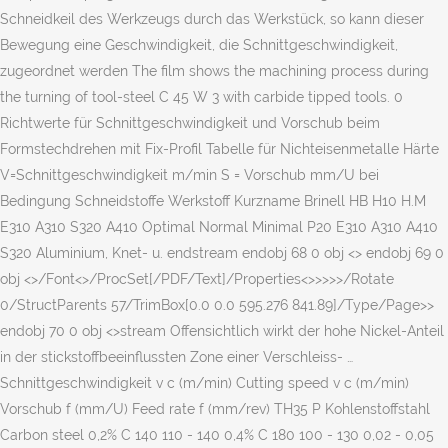
Schneidkeil des Werkzeugs durch das Werkstück, so kann dieser
Bewegung eine Geschwindigkeit, die Schnittgeschwindigkeit,
zugeordnet werden The film shows the machining process during
the turning of tool-steel C 45 W 3 with carbide tipped tools. 0
Richtwerte für Schnittgeschwindigkeit und Vorschub beim
Formstechdrehen mit Fix-Profil Tabelle für Nichteisenmetalle Härte
V=Schnittgeschwindigkeit m/min S = Vorschub mm/U bei
Bedingung Schneidstoffe Werkstoff Kurzname Brinell HB H10 H.M
E310 A310 S320 A410 Optimal Normal Minimal P20 E310 A310 A410
S320 Aluminium, Knet- u. endstream endobj 68 0 obj <> endobj 69 0
obj <>/Font<>/ProcSet[/PDF/Text]/Properties<>>>>>/Rotate
0/StructParents 57/TrimBox[0.0 0.0 595.276 841.89]/Type/Page>>
endobj 70 0 obj <>stream Offensichtlich wirkt der hohe Nickel-Anteil
in der stickstoffbeeinflussten Zone einer Verschleiss- …
Schnittgeschwindigkeit v c (m/min) Cutting speed v c (m/min)
Vorschub f (mm/U) Feed rate f (mm/rev) TH35 P Kohlenstoffstahl
Carbon steel 0,2% C 140 110 - 140 0,4% C 180 100 - 130 0,02 - 0,05