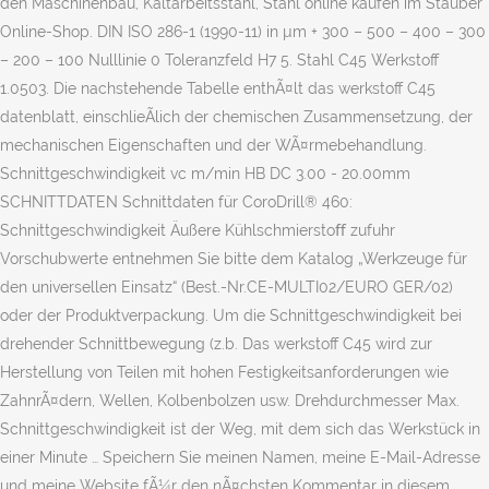
den Maschinenbau, Kaltarbeitsstahl, Stahl online kaufen im Stauber
Online-Shop. DIN ISO 286-1 (1990-11) in µm + 300 – 500 – 400 – 300
– 200 – 100 Nulllinie 0 Toleranzfeld H7 5. Stahl C45 Werkstoff
1.0503. Die nachstehende Tabelle enthÃ¤lt das werkstoff C45
datenblatt, einschlieÃlich der chemischen Zusammensetzung, der
mechanischen Eigenschaften und der WÃ¤rmebehandlung.
Schnittgeschwindigkeit vc m/min HB DC 3.00 - 20.00mm
SCHNITTDATEN Schnittdaten für CoroDrill® 460:
Schnittgeschwindigkeit Äußere Kühlschmierstoﬀ zufuhr
Vorschubwerte entnehmen Sie bitte dem Katalog „Werkzeuge für
den universellen Einsatz“ (Best.-Nr.CE-MULTI02/EURO GER/02)
oder der Produktverpackung. Um die Schnittgeschwindigkeit bei
drehender Schnittbewegung (z.b. Das werkstoff C45 wird zur
Herstellung von Teilen mit hohen Festigkeitsanforderungen wie
ZahnrÃ¤dern, Wellen, Kolbenbolzen usw. Drehdurchmesser Max.
Schnittgeschwindigkeit ist der Weg, mit dem sich das Werkstück in
einer Minute … Speichern Sie meinen Namen, meine E-Mail-Adresse
und meine Website fÃ¼r den nÃ¤chsten Kommentar in diesem