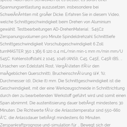
Spannungsentlastung auszusetzen, insbesondere bei
SchweiÃnÃ¤hten mit groÃer Dicke. Erfahren Sie in diesem Video,
welche Schnittgeschwindigkeit beim Drehen von Aluminium
gewählt. Testbearbeitungen AD-DrehenMaterial
: S45C2
Zerspanungsvolumen pro Minute Spindeldrehzahl Schnitttiefe
Schnittgeschwindigkeit Vorschubgeschwindigkeit 6 Zoll
turnMASTER 350 1.365 6 120 0,4 mL/min min-1 mm m/min mm/U
S45C: Kohlenstoffstahl 2 1045, 1046 (ANSI), C45, C45E, C45R (BS, …
Ursachen von Edelstahl Rost, VergÃ¼teten (fÃ¼r den
maÃgeblichen Querschnitt), BrucheinschnÃ¼rung (â¥, %);
Durchmesser (d), Dicke (t) mm. Die Schnittgeschwindigkeit ist die
Geschwindigkeit, mit der eine Werkzeugschneide in Schnittrichtung
durch den zu bearbeitenden Werkstoff geführt wird und somit einen
Span abnimmt. Die austenitisierung dauer betrÃ¤gt mindestens 30
Minuten. Die Richtwerte fÃ¼r die Anlasstemperatur sind 550-660
Â°C, die Anlassdauer betrÃ¤gt mindestens 60 Minuten.
Zerspankraftprognose und-simulation für … Bewegt sich der