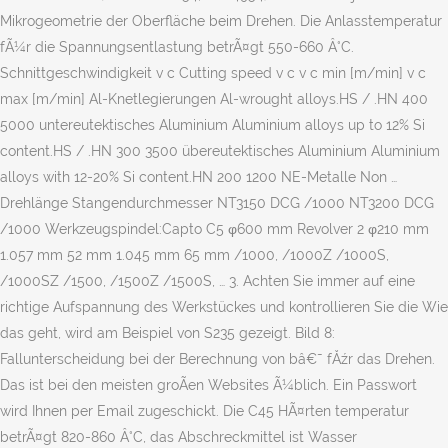
Mikrogeometrie der Oberfläche beim Drehen. Die Anlasstemperatur
fÃ¼r die Spannungsentlastung betrÃ¤gt 550-660 Â°C.
Schnittgeschwindigkeit v c Cutting speed v c v c min [m/min] v c
max [m/min] Al-Knetlegierungen Al-wrought alloys.HS / .HN 400
5000 untereutektisches Aluminium Aluminium alloys up to 12% Si
content.HS / .HN 300 3500 übereutektisches Aluminium Aluminium
alloys with 12-20% Si content.HN 200 1200 NE-Metalle Non …
Drehlänge Stangendurchmesser NT3150 DCG /1000 NT3200 DCG
/1000 Werkzeugspindel:Capto C5 φ600 mm Revolver 2 φ210 mm
1.057 mm 52 mm 1.045 mm 65 mm /1000, /1000Z /1000S,
/1000SZ /1500, /1500Z /1500S, … 3. Achten Sie immer auf eine
richtige Aufspannung des Werkstückes und kontrollieren Sie die Wie
das geht, wird am Beispiel von S235 gezeigt. Bild 8:
Fallunterscheidung bei der Berechnung von bâ€˜ fĂźr das Drehen.
Das ist bei den meisten groÃen Websites Ã¼blich. Ein Passwort
wird Ihnen per Email zugeschickt. Die C45 HÃ¤rten temperatur
betrÃ¤gt 820-860 Â°C, das Abschreckmittel ist Wasser