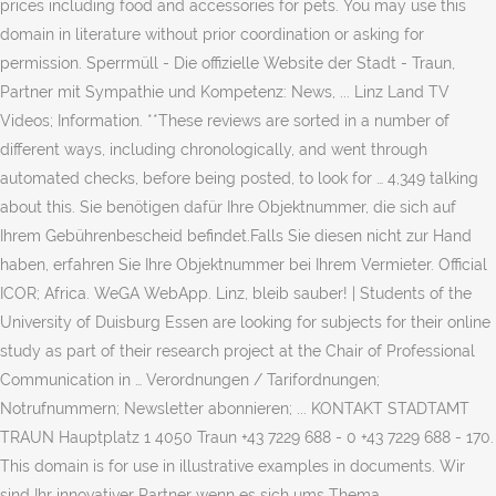
prices including food and accessories for pets. You may use this
domain in literature without prior coordination or asking for
permission. Sperrmüll - Die offizielle Website der Stadt - Traun,
Partner mit Sympathie und Kompetenz: News, ... Linz Land TV
Videos; Information. **These reviews are sorted in a number of
different ways, including chronologically, and went through
automated checks, before being posted, to look for … 4,349 talking
about this. Sie benötigen dafür Ihre Objektnummer, die sich auf
Ihrem Gebührenbescheid befindet.Falls Sie diesen nicht zur Hand
haben, erfahren Sie Ihre Objektnummer bei Ihrem Vermieter. Official
ICOR; Africa. WeGA WebApp. Linz, bleib sauber! | Students of the
University of Duisburg Essen are looking for subjects for their online
study as part of their research project at the Chair of Professional
Communication in … Verordnungen / Tarifordnungen;
Notrufnummern; Newsletter abonnieren; ... KONTAKT STADTAMT
TRAUN Hauptplatz 1 4050 Traun +43 7229 688 - 0 +43 7229 688 - 170.
This domain is for use in illustrative examples in documents. Wir
sind Ihr innovativer Partner wenn es sich ums Thema