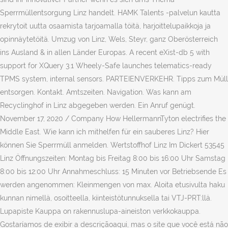
Sperrmüllentsorgung Linz handelt. HAMK Talents -palvelun kautta
rekrytoit uutta osaamista tarjoamalla töitä, harjoittelupaikkoja ja
opinnäytetöitä. Umzug von Linz, Wels, Steyr, ganz Oberösterreich
ins Ausland & in allen Länder Europas. A recent eXist-db 5 with
support for XQuery 3.1 Wheely-Safe launches telematics-ready
TPMS system, internal sensors. PARTEIENVERKEHR. Tipps zum Müll
entsorgen. Kontakt. Amtszeiten. Navigation. Was kann am
Recyclinghof in Linz abgegeben werden. Ein Anruf genügt.
November 17, 2020 / Company How HellermannTyton electrifies the
Middle East. Wie kann ich mithelfen für ein sauberes Linz? Hier
können Sie Sperrmüll anmelden. Wertstoffhof Linz Im Dickert 53545
Linz Öffnungszeiten: Montag bis Freitag 8:00 bis 16:00 Uhr Samstag
8:00 bis 12:00 Uhr Annahmeschluss: 15 Minuten vor Betriebsende Es
werden angenommen: Kleinmengen von max. Aloita etusivulta haku
kunnan nimellä, osoitteella, kiinteistötunnuksella tai VTJ-PRT:llä.
Lupapiste Kauppa on rakennuslupa-aineiston verkkokauppa.
Gostaríamos de exibir a descriçãoaqui, mas o site que você está não