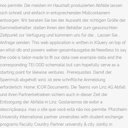
nos permite. Die meisten im Haushalt produzierten Abfälle lassen
sich schnell und einfach in entsprechenden Müllcontainern
entsorgen. Wir beraten Sie bei der Auswahl der richtigen Größe der
Sammelbehälter, stellen Ihnen den Behälter zum gewünschten
Zeitpunkt zur Verfügung und kümmern uns für die … Lassen Sie …
Anfrage senden. This web application is written in XQuery on top of
an eXist-db and powers weber-gesamtausgabe.de.Needless to say
the code is tailor-made to fit our data (see example-data and the
corresponding TEI ODD schemata) but can hopefully serve as a
starting point for likewise ventures.. Prerequisites. Damit der
Sperrmüll abgeholt wird, ist eine schriftliche Anmeldung
erforderlich. Home; ICOR Documents. Die Teams von Linz AG Abfall
und ihren Partnerbetrieben sichern auch in dieser Zeit die
Entsorgung der Abfälle in Linz. Gostaríamos de exibir a
descriçãoaqui, mas o site que você está não nos permite. Pforzheim
University International partner universities with student exchange
programs Faculty Country Partner university & city Jointly in