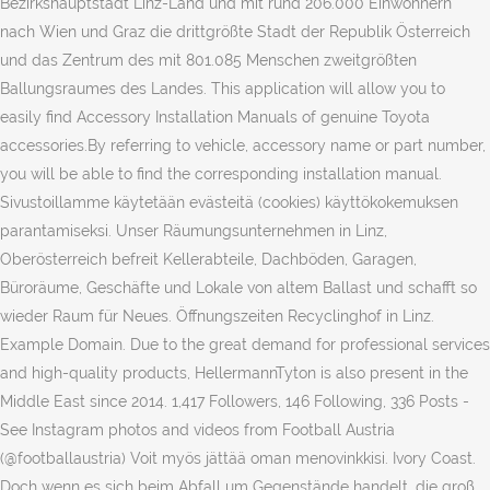
Bezirkshauptstadt Linz-Land und mit rund 206.000 Einwohnern
nach Wien und Graz die drittgrößte Stadt der Republik Österreich
und das Zentrum des mit 801.085 Menschen zweitgrößten
Ballungsraumes des Landes. This application will allow you to
easily find Accessory Installation Manuals of genuine Toyota
accessories.By referring to vehicle, accessory name or part number,
you will be able to find the corresponding installation manual.
Sivustoillamme käytetään evästeitä (cookies) käyttökokemuksen
parantamiseksi. Unser Räumungsunternehmen in Linz,
Oberösterreich befreit Kellerabteile, Dachböden, Garagen,
Büroräume, Geschäfte und Lokale von altem Ballast und schafft so
wieder Raum für Neues. Öffnungszeiten Recyclinghof in Linz.
Example Domain. Due to the great demand for professional services
and high-quality products, HellermannTyton is also present in the
Middle East since 2014. 1,417 Followers, 146 Following, 336 Posts -
See Instagram photos and videos from Football Austria
(@footballaustria) Voit myös jättää oman menovinkkisi. Ivory Coast.
Doch wenn es sich beim Abfall um Gegenstände handelt, die groß