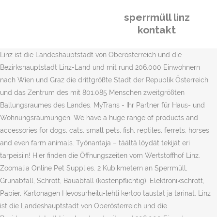
sperrmüll linz
kontakt
Linz ist die Landeshauptstadt von Oberösterreich und die
Bezirkshauptstadt Linz-Land und mit rund 206.000 Einwohnern
nach Wien und Graz die drittgrößte Stadt der Republik Österreich
und das Zentrum des mit 801.085 Menschen zweitgrößten
Ballungsraumes des Landes. MyTrans - Ihr Partner für Haus- und
Wohnungsräumungen. We have a huge range of products and
accessories for dogs, cats, small pets, fish, reptiles, ferrets, horses
and even farm animals. Työnantaja – täältä löydät tekijät eri
tarpeisiin! Hier finden die Öffnungszeiten vom Wertstoffhof Linz.
Zoomalia Online Pet Supplies. 2 Kubikmetern an Sperrmüll,
Grünabfall, Schrott, Bauabfall (kostenpflichtig), Elektronikschrott,
Papier, Kartonagen Hevosurheilu-lehti kertoo taustat ja tarinat. Linz
ist die Landeshauptstadt von Oberösterreich und die