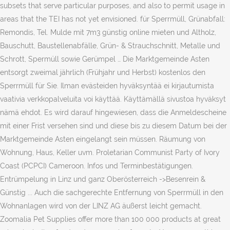
subsets that serve particular purposes, and also to permit usage in
areas that the TEI has not yet envisioned. für Sperrmüll, Grünabfall:
Remondis, Tel. Mulde mit 7m3 günstig online mieten und Altholz,
Bauschutt, Baustellenabfälle, Grün- & Strauchschnitt, Metalle und
Schrott, Spermüll sowie Gerümpel … Die Marktgemeinde Asten
entsorgt zweimal jährlich (Frühjahr und Herbst) kostenlos den
Sperrmüll für Sie. Ilman evästeiden hyväksyntää ei kirjautumista
vaativia verkkopalveluita voi käyttää. Käyttämällä sivustoa hyväksyt
nämä ehdot. Es wird darauf hingewiesen, dass die Anmeldescheine
mit einer Frist versehen sind und diese bis zu diesem Datum bei der
Marktgemeinde Asten eingelangt sein müssen. Räumung von
Wohnung, Haus, Keller uvm. Proletarian Communist Party of Ivory
Coast (PCPCI) Cameroon. Infos und Terminbestätigungen.
Entrümpelung in Linz und ganz Oberösterreich ->Besenrein &
Günstig ... Auch die sachgerechte Entfernung von Sperrmüll in den
Wohnanlagen wird von der LINZ AG äußerst leicht gemacht.
Zoomalia Pet Supplies offer more than 100 000 products at great