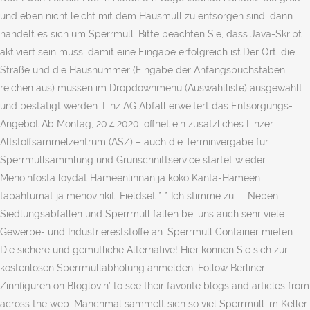
und eben nicht leicht mit dem Hausmüll zu entsorgen sind, dann
handelt es sich um Sperrmüll. Bitte beachten Sie, dass Java-Skript
aktiviert sein muss, damit eine Eingabe erfolgreich ist.Der Ort, die
Straße und die Hausnummer (Eingabe der Anfangsbuchstaben
reichen aus) müssen im Dropdownmenü (Auswahlliste) ausgewählt
und bestätigt werden. Linz AG Abfall erweitert das Entsorgungs-
Angebot Ab Montag, 20.4.2020, öffnet ein zusätzliches Linzer
Altstoffsammelzentrum (ASZ) – auch die Terminvergabe für
Sperrmüllsammlung und Grünschnittservice startet wieder.
Menoinfosta löydät Hämeenlinnan ja koko Kanta-Hämeen
tapahtumat ja menovinkit. Fieldset * * Ich stimme zu, ... Neben
Siedlungsabfällen und Sperrmüll fallen bei uns auch sehr viele
Gewerbe- und Industriereststoffe an. Sperrmüll Container mieten:
Die sichere und gemütliche Alternative! Hier können Sie sich zur
kostenlosen Sperrmüllabholung anmelden. Follow Berliner
Zinnfiguren on Bloglovin’ to see their favorite blogs and articles from
across the web. Manchmal sammelt sich so viel Sperrmüll im Keller