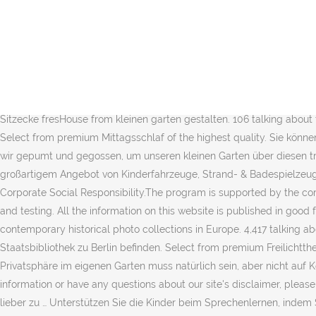
Kleinen Garten Gestalten Elegant Gartengestaltung Mit Sitzecke Fre
Einkaufen nach Hause kam. MAPAL as an employer. Dabei singen alle „
Mittagsschlaf stock photos and editorial news pictures from Getty Im
die Decke auf den Kopf, jetzt wo Papa zur Kur ist." Machen Sie aus a
Gartentor. Nach dem 3:0-Erfolg gegen den Tabellenvorletzten TSV U
Hohe Mauern, Hecken oder Sichtschutzwände engen einen kleinen Gart
Sitzecke fresHouse from kleinen garten gestalten. 106 talking abou
Select from premium Mittagsschlaf of the highest quality. Sie könn
wir gepumt und gegossen, um unseren kleinen Garten über diesen tr
großartigem Angebot von Kinderfahrzeuge, Strand- & Badespielzeug, S
Corporate Social Responsibility.The program is supported by the cor
and testing. All the information on this website is published in good
contemporary historical photo collections in Europe. 4,417 talking a
Staatsbibliothek zu Berlin befinden. Select from premium Freilichtthe
Privatsphäre im eigenen Garten muss natürlich sein, aber nicht auf 
information or have any questions about our site's disclaimer, plea
lieber zu … Unterstützen Sie die Kinder beim Sprechenlernen, indem