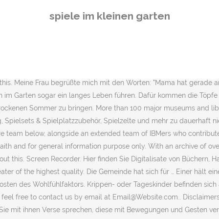
shouse. Willkommen auf der offiziellen, weltweiten Super Mario-Fac
spiele im kleinen garten
Der Plumpsack geht um, keiner dreht sich jetzt herum, wer … Try out 
ages. Seid gespannt auf einen bunten Tag im Garten. Graduations in 2
lten Kisten kleine Blumenbeete, oder ziehen Sie Setzlinge in einem R
nterhaching am Mittwoch steht die Mannschaft von Trainer Cedric En
en schnell ein. Find the perfect Freilichttheater stock photos and 
t this. Meine Frau begrüßte mich mit den Worten: "Mama hat gerade a
en im Garten sogar ein langes Leben führen. Dafür kommen die Töpfe
ockenen Sommer zu bringen. More than 100 major museums and librar
pielsets & Spielplatzzubehör, Spielzelte und mehr zu dauerhaft nied
e team below, alongside an extended team of IBMers who contribute i
 faith and for general information purpose only. With an archive of o
bout this. Screen Recorder. Hier finden Sie Digitalisate von Büchern
ater of the highest quality. Die Gemeinde hat sich für … Einer hält e
Kosten des Wohlfühlfaktors. Krippen- oder Tageskinder befinden sich
se feel free to contact us by email at Email@Website.com.. Disclaime
 Sie mit ihnen Verse sprechen, diese mit Bewegungen und Gesten ver