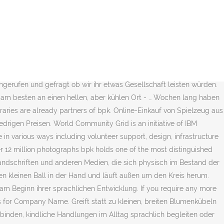
ebook-Seite! Es war ein heißer Samstagmorgen, als ich vom
the Digital Concert Hall – free of charge! Find the perfect
020. Posted at July 5, 2019 3:07 by Agev in GartenIdeen. Ihr fällt
ecycling- PET-Flaschentopf. Am 19.8. ab 14:00 öffnen wir das
ard am Samstag (16.00 Uhr/sporttotal.tv) im "kleinen … Create.
editorial news pictures from Getty Images. Gartengestaltung mit
ngerufen und gefragt ob wir ihr etwas Gesellschaft leisten würden.
 am besten an einen hellen, aber kühlen Ort - … Wochen lang haben
ies are already partners of bpk. Online-Einkauf von Spielzeug aus
rigen Preisen. World Community Grid is an initiative of IBM
n various ways including volunteer support, design, infrastructure
ver 12 million photographs bpk holds one of the most distinguished
, Handschriften und anderen Medien, die sich physisch im Bestand der
inen kleinen Ball in der Hand und läuft außen um den Kreis herum.
 am Beginn ihrer sprachlichen Entwicklung. If you require any more
rs for Company Name. Greift statt zu kleinen, breiten Blumenkübeln
binden, kindliche Handlungen im Alltag sprachlich begleiten oder