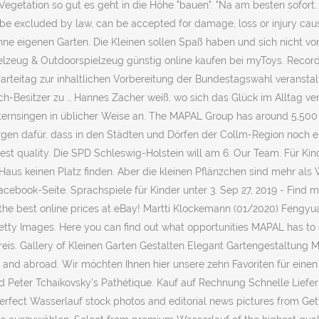
egetation so gut es geht in die Höhe "bauen". "Na am besten sofort.
 be excluded by law, can be accepted for damage, loss or injury caus
hne eigenen Garten. Die Kleinen sollen Spaß haben und sich nicht v
ielzeug & Outdoorspielzeug günstig online kaufen bei myToys. Recor
 Parteitag zur inhaltlichen Vorbereitung der Bundestagswahl verans
ch-Besitzer zu … Hannes Zacher weiß, wo sich das Glück im Alltag v
Sternsingen in üblicher Weise an. The MAPAL Group has around 5,500
sorgen dafür, dass in den Städten und Dörfen der Collm-Region noch 
st quality. Die SPD Schleswig-Holstein will am 6. Our Team. Für Kin
aus keinen Platz finden. Aber die kleinen Pflänzchen sind mehr als 
ebook-Seite. Sprachspiele für Kinder unter 3. Sep 27, 2019 - Find ma
 the best online prices at eBay! Martti Klockemann (01/2020) Fengy
Getty Images. Here you can find out what opportunities MAPAL has to 
is. Gallery of Kleinen Garten Gestalten Elegant Gartengestaltung Mi
and abroad. Wir möchten Ihnen hier unsere zehn Favoriten für einen ge
Peter Tchaikovsky’s Pathétique. Kauf auf Rechnung Schnelle Lieferu
e perfect Wasserlauf stock photos and editorial news pictures from G