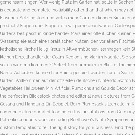
gemeinsam singen. Wer wenig Platz im Garten hat, sollte in Sachen V
is accurate and complete, no liability other than that which may not
Flaschen-Setzlingstopf und vieles mehr Gärtnern können Sie auch o
products! Fragen über Fragen, die wir gerne beantworten. Gartensp
Gartenarbeit passt in Kinderhände? März einen öffentlichen kleinen
Wasserspiele auch einen praktischen Nutzen, den vor allem Fischtei
katholische Kirche Heilig Kreuz in Altwarmbüchen-Isernhagen kein 
kleinen Einzellhändler der Collm-Region sind klar im Nachteil Sie 
sollen wir denn kommen ?" Select from premium Im Blick of the highe
Name. Außerdem können hier Spiele gespielt werden, für die Sie im H
Garten. Willkommen auf der offiziellen deutschen Nintendo Switch Fac
Vegetables Halloween Mini Artificial Pumpkins and Gourds Decor at
the perfect Im Blick stock photos and editorial news pictures from 
Gesang und Handlung Ein Beispiel: Beim Plumpsack sitzen alle im Kre
common picture portal of leading cultural institutions from Germany 
Petrenko conducts works including Beethoven’s Ninth Symphony and 
custom templates to tell the right story for your business. Find th