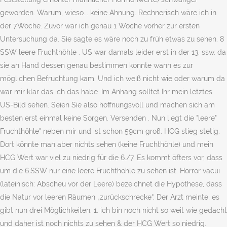
geworden. Warum, wieso... keine Ahnung. Rechnerisch wäre ich in
der 7.Woche. Zuvor war ich genau 1 Woche vorher zur ersten
Untersuchung da. Sie sagte es wäre noch zu früh etwas zu sehen. 8
SSW leere Fruchthöhle . US war damals leider erst in der 13. ssw. da
sie an Hand dessen genau bestimmen konnte wann es zur
möglichen Befruchtung kam. Und ich weiß nicht wie oder warum da
war mir klar das ich das habe. Im Anhang solltet Ihr mein letztes
US-Bild sehen. Seien Sie also hoffnungsvoll und machen sich am
besten erst einmal keine Sorgen. Versenden . Nun liegt die "leere"
Fruchthöhle" neben mir und ist schon 59cm groß. HCG stieg stetig.
Dort könnte man aber nichts sehen (keine Fruchthöhle) und mein
HCG Wert war viel zu niedrig für die 6./7. Es kommt öfters vor, dass
um die 6.SSW nur eine leere Fruchthöhle zu sehen ist. Horror vacui
(lateinisch: Abscheu vor der Leere) bezeichnet die Hypothese, dass
die Natur vor leeren Räumen „zurückschrecke“. Der Arzt meinte, es
gibt nun drei Möglichkeiten: 1. ich bin noch nicht so weit wie gedacht
und daher ist noch nichts zu sehen & der HCG Wert so niedrig.