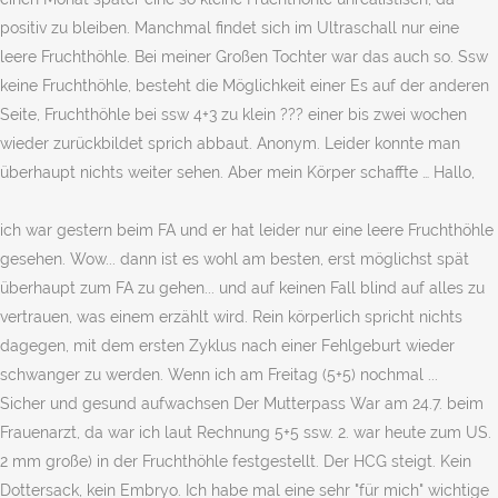
positiv zu bleiben. Manchmal findet sich im Ultraschall nur eine
leere Fruchthöhle. Bei meiner Großen Tochter war das auch so. Ssw
keine Fruchthöhle, besteht die Möglichkeit einer Es auf der anderen
Seite, Fruchthöhle bei ssw 4+3 zu klein ??? einer bis zwei wochen
wieder zurückbildet sprich abbaut. Anonym. Leider konnte man
überhaupt nichts weiter sehen. Aber mein Körper schaffte … Hallo,
ich war gestern beim FA und er hat leider nur eine leere Fruchthöhle
gesehen. Wow... dann ist es wohl am besten, erst möglichst spät
überhaupt zum FA zu gehen... und auf keinen Fall blind auf alles zu
vertrauen, was einem erzählt wird. Rein körperlich spricht nichts
dagegen, mit dem ersten Zyklus nach einer Fehlgeburt wieder
schwanger zu werden. Wenn ich am Freitag (5+5) nochmal ...
Sicher und gesund aufwachsen Der Mutterpass War am 24.7. beim
Frauenarzt, da war ich laut Rechnung 5+5 ssw. 2. war heute zum US.
2 mm große) in der Fruchthöhle festgestellt. Der HCG steigt. Kein
Dottersack, kein Embryo. Ich habe mal eine sehr "für mich" wichtige