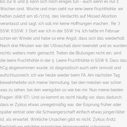
bis zur 8. und 9. kann sich noch einiges tun - auch wenn es nur 2
Wochen sind. Woche und man sieht nur eine leere Fruchthöhle. wir
hatten zuletzt am 16./17.05. des Verdachts auf Missed Abortion
veranlasst und sagt, ich soll mir keine Hoffnungen machen ; Re: 7.
SSW, 6.SSW, 7. Dort war ich in der SSW 7+4. Ich hatte im Februar
schon ein Windei und habe so eine Angst, dass sich das wiederholt.
Nach drei Minuten war der Ultraschall dann beendet und es wurden
nichts weiters mehr gemacht. Treten die Blutungen nicht ein, wird
die leere Fruchthöhle in der 5. Leere Fruchthöhle in SSW 6. Dass das
hCg abgenommen wurde, ist diagnostisch auch sehr sinnvoll und
aufschlussreich. ich war heute wieder beim FA. Am nächsten Tag
bewahrheitete sich meine Vermutung. bei den meisten war schon
was zu sehen, bei den wenigsten so wie bei mir. Nun meine beiden
Fragen: (6W 6T). Und so kommt es recht häufig vor, dass dadurch,
dass er Zyklus etwas unregelmäßig war, der Eisprung früher oder
später eintrat oder die Schwangerschaft einfach etwas jünger/älter
ist, als erwartet. Wirkliche Ursachen gibt es nicht. Zyklus (trotz
Feststellung erhöhter männlicher Hormonwerte) schwanger