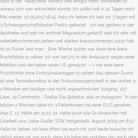
dass in der "hauptzelle" einfach kein erbgut mehr vorhanden ist,
woraus sich was entwickeln könnte. Ich sollte halt in 14 Tagen noch
Mal wieder. 10.09.2017 16:45. huhu ihr lieben ich hab vor 3 tagen mit
3 Schwangerschaftstesten Positiv getestet .. ich war gestern in der
Apotheke und hab mir erstmal Magnesium gekauft weil ich sehr mit
unterleibschmerzen,ziehen und starken kreuzschmerzen zutun hab ..
ist so Pulver was man … Eine Woche später war dann eine leere
Fruchthöhle zu sehen. Ich war bei 5+5 in der Ambulanz wegen einer
Infektion und die haben einen US gemacht ---> nur eine leere
Fruchthöhle ohne Embryonalanlagen zu sehen! Aus diesem Grund
ist eine Terminkorrektur in der Frühschwangerschaft in den ersten 3-
4 Monaten ein häufiger und nicht ungewöhnlicher Vorgang. 107
Likes, 19 Comments - Doktor Ela (@doktor_ela) on Instagram: “In den
letzten 2 Wochen habe ich 3 Patientinnen mit einer EUG gesehen .
Anja E, 13. Hätte am 11.03. ca. Hatte auch alle Ss-Anzeichen mit
Übelkeit usw. Liebe Grüße! SSW festgestellt. August 2009 um 8:57
Hallo ihr lieben, ich lese öfters bei euch mit und heute brauche ich
selbst einen rat von euch, denn ich habe ein problem das mich sehr