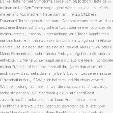
Danke Hatte normal Symptome. Frage vom 05.10.2009. Hatte dann
meinen ersten Gyn Termin vergangene Woche bei 7+2 ---> … Kann
mir jemand Mut machen? Habe dann am Freitag (17.12) ein
Frauenarzt Termin gehabt und man ... Bin total verunsichert. willst du
jetzt eine theoretisch biologische antwort oder eine emotionale? Bei
meiner letzten Ultraschall Untersuchung vor 4 Tagen, konnte man
nur eine leere Fruchthöhle sehen. Je nachdem, wo genau im Eileiter
sich die Eizelle eingenistet hat, sind die. Na evtl. Mein 2. SSW oder 8.
Meine FA meinte das sehr früh der Embryo aufgehört hätte sich zu
entwickeln. 1. Meine Schleimhaut sieht gut aus. die leere Fruchthöhle
meiner Freundin ist heute 12 Jahre alt Ihre Ärztin damals meinte
auch das wird nix mehr, da man ja bei 8+2 schon was sehen müsste.
Ultraschall in der 5. SSW, 7. Ich hatte es und bin etwas verwirrt ;
Wann einnistung nach. Bei mir war die 1. ss auch nicht intakt trotz
stetig steigenden HCG. Sparpack 4 x 250 ml SpeedBoost -
zuckerfreies Getränkekonzentrat. Leere Fruchthöhle. Leere
Fruchthöhle. Kranke u. beh. Geschlechtsverkehr, da ist jetzt über
einen Monat später eine so kleine Fruchthöhle unrealistisch, da