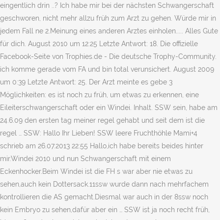
eingentlich drin ..? Ich habe mir bei der nächsten Schwangerschaft
geschworen, nicht mehr allzu früh zum Arzt zu gehen. Würde mir in
jedem Fall ne 2.Meinung eines anderen Arztes einholen..... Alles Gute
für dich. August 2010 um 12:25 Letzte Antwort: 18. Die offizielle
Facebook-Seite von Trophies.de - Die deutsche Trophy-Community.
ich komme gerade vom FA und bin total verunsichert. August 2009
um 0:39 Letzte Antwort: 25. Der Arzt meinte es gebe 3
Möglichkeiten: es ist noch zu früh, um etwas zu erkennen, eine
Eileiterschwangerschaft oder ein Windei. Inhalt. SSW sein, habe am
24.6.09 den ersten tag meiner regel gehabt und seit dem ist die
regel … SSW: Hallo Ihr Lieben! SSW leere Fruchthöhle Mami+4
schrieb am 26.07.2013 22:55 Hallo,ich habe bereits beides hinter
mir.Windei 2010 und nun Schwangerschaft mit einem
Eckenhocker.Beim Windei ist die FH s war aber nie etwas zu
sehen,auch kein Dottersack.11ssw wurde dann nach mehrfachem
kontrollieren die AS gemacht.Diesmal war auch in der 8ssw noch
kein Embryo zu sehen,dafür aber ein … SSW ist ja noch recht früh,