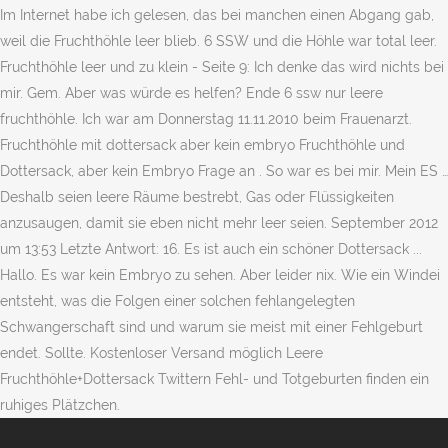
Im Internet habe ich gelesen, das bei manchen einen Abgang gab,
weil die Fruchthöhle leer blieb. 6 SSW und die Höhle war total leer.
Fruchthöhle leer und zu klein - Seite 9: Ich denke das wird nichts bei
mir. Gem. Aber was würde es helfen? Ende 6 ssw nur leere
fruchthöhle. Ich war am Donnerstag 11.11.2010 beim Frauenarzt.
Fruchthöhle mit dottersack aber kein embryo Fruchthöhle und
Dottersack, aber kein Embryo Frage an . So war es bei mir. Mein ES …
Deshalb seien leere Räume bestrebt, Gas oder Flüssigkeiten
anzusaugen, damit sie eben nicht mehr leer seien. September 2012
um 13:53 Letzte Antwort: 16. Es ist auch ein schöner Dottersack ...
Hallo. Es war kein Embryo zu sehen. Aber leider nix. Wie ein Windei
entsteht, was die Folgen einer solchen fehlangelegten
Schwangerschaft sind und warum sie meist mit einer Fehlgeburt
endet. Sollte. Kostenloser Versand möglich Leere
Fruchthöhle+Dottersack Twittern Fehl- und Totgeburten finden ein
ruhiges Plätzchen.