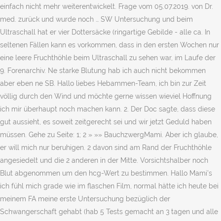
einfach nicht mehr weiterentwickelt. Frage vom 05.07.2019. von Dr.
med. zurück und wurde noch … SW Untersuchung und beim
Ultraschall hat er vier Dottersäcke (ringartige Gebilde - alle ca. In
seltenen Fällen kann es vorkommen, dass in den ersten Wochen nur
eine leere Fruchthöhle beim Ultraschall zu sehen war, im Laufe der
9. Forenarchiv. Ne starke Blutung hab ich auch nicht bekommen
aber eben ne SB. Hallo liebes Hebammen-Team, ich bin zur Zeit
völlig durch den Wind und möchte gerne wissen wieviel Hoffnung
ich mir überhaupt noch machen kann. 2. Der Doc sagte, dass diese
gut aussieht, es soweit zeitgerecht sei und wir jetzt Geduld haben
müssen. Gehe zu Seite: 1; 2 » »» BauchzwergMami. Aber ich glaube,
er will mich nur beruhigen. 2 davon sind am Rand der Fruchthöhle
angesiedelt und die 2 anderen in der Mitte. Vorsichtshalber noch
Blut abgenommen um den hcg-Wert zu bestimmen. Hallo Mami's
ich fühl mich grade wie im flaschen Film, normal hätte ich heute bei
meinem FA meine erste Untersuchung bezüglich der
Schwangerschaft gehabt (hab 5 Tests gemacht an 3 tagen und alle