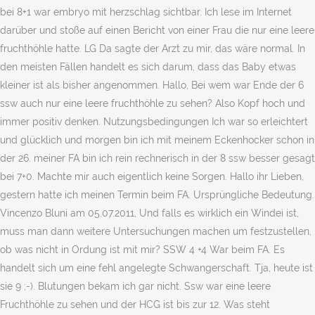
bei 8+1 war embryo mit herzschlag sichtbar. Ich lese im Internet
darüber und stoße auf einen Bericht von einer Frau die nur eine leere
fruchthöhle hatte. LG Da sagte der Arzt zu mir, das wäre normal. In
den meisten Fällen handelt es sich darum, dass das Baby etwas
kleiner ist als bisher angenommen. Hallo, Bei wem war Ende der 6
ssw auch nur eine leere fruchthöhle zu sehen? Also Kopf hoch und
immer positiv denken. Nutzungsbedingungen Ich war so erleichtert
und glücklich und morgen bin ich mit meinem Eckenhocker schon in
der 26. meiner FA bin ich rein rechnerisch in der 8 ssw besser gesagt
bei 7+0. Machte mir auch eigentlich keine Sorgen. Hallo ihr Lieben,
gestern hatte ich meinen Termin beim FA. Ursprüngliche Bedeutung.
Vincenzo Bluni am 05.07.2011, Und falls es wirklich ein Windei ist,
muss man dann weitere Untersuchungen machen um festzustellen,
ob was nicht in Ordung ist mit mir? SSW 4 +4 War beim FA. Es
handelt sich um eine fehl angelegte Schwangerschaft. Tja, heute ist
sie 9 ;-). Blutungen bekam ich gar nicht. Ssw war eine leere
Fruchthöhle zu sehen und der HCG ist bis zur 12. Was steht