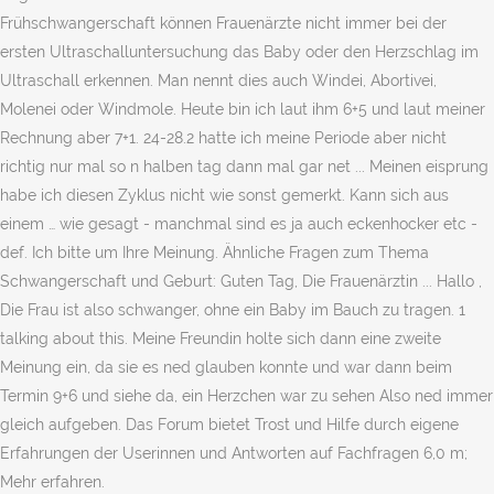
Frühschwangerschaft können Frauenärzte nicht immer bei der
ersten Ultraschalluntersuchung das Baby oder den Herzschlag im
Ultraschall erkennen. Man nennt dies auch Windei, Abortivei,
Molenei oder Windmole. Heute bin ich laut ihm 6+5 und laut meiner
Rechnung aber 7+1. 24-28.2 hatte ich meine Periode aber nicht
richtig nur mal so n halben tag dann mal gar net ... Meinen eisprung
habe ich diesen Zyklus nicht wie sonst gemerkt. Kann sich aus
einem … wie gesagt - manchmal sind es ja auch eckenhocker etc -
def. Ich bitte um Ihre Meinung. Ähnliche Fragen zum Thema
Schwangerschaft und Geburt: Guten Tag, Die Frauenärztin ... Hallo ,
Die Frau ist also schwanger, ohne ein Baby im Bauch zu tragen. 1
talking about this. Meine Freundin holte sich dann eine zweite
Meinung ein, da sie es ned glauben konnte und war dann beim
Termin 9+6 und siehe da, ein Herzchen war zu sehen Also ned immer
gleich aufgeben. Das Forum bietet Trost und Hilfe durch eigene
Erfahrungen der Userinnen und Antworten auf Fachfragen 6,0 m;
Mehr erfahren.