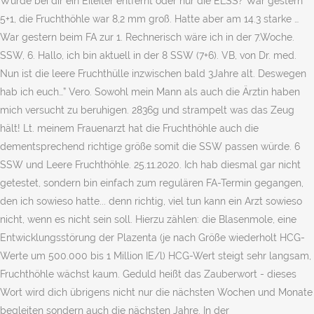
Wurde bei dir ein Eileiter entfernt oder nur die ELSS? War gestern
5+1, die Fruchthöhle war 8,2 mm groß. Hatte aber am 14.3 starke …
War gestern beim FA zur 1. Rechnerisch wäre ich in der 7.Woche.
SSW, 6. Hallo, ich bin aktuell in der 8 SSW (7+6). VB, von Dr. med.
Nun ist die leere Fruchthülle inzwischen bald 3Jahre alt. Deswegen
hab ich euch…” Vero. Sowohl mein Mann als auch die Ärztin haben
mich versucht zu beruhigen. 2836g und strampelt was das Zeug
hält! Lt. meinem Frauenarzt hat die Fruchthöhle auch die
dementsprechend richtige größe somit die SSW passen würde. 6
SSW und Leere Fruchthöhle. 25.11.2020. Ich hab diesmal gar nicht
getestet, sondern bin einfach zum regulären FA-Termin gegangen,
den ich sowieso hatte... denn richtig, viel tun kann ein Arzt sowieso
nicht, wenn es nicht sein soll. Hierzu zählen: die Blasenmole, eine
Entwicklungsstörung der Plazenta (je nach Größe wiederholt HCG-
Werte um 500.000 bis 1 Million IE/l) HCG-Wert steigt sehr langsam,
Fruchthöhle wächst kaum. Geduld heißt das Zauberwort - dieses
Wort wird dich übrigens nicht nur die nächsten Wochen und Monate
begleiten sondern auch die nächsten Jahre. In der