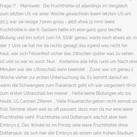
Frage !? - Mamiweb . Die Fruchthöhle ist allerdings im Vergleich
zum letzten US vor einer Woche gewachsen (beim letzten US am
20.5 war sie riesige 7.1mm gross - jetzt etwa 12 mm) leere
fruchthöhle in der 6. Gestern hatte ich eine ganz ganz leichte
Blutung und bin sofort zum FA. SSW. genau, warte noch etwas ab, in
der 7. Und sie hat mir da nichts gesagt das irgend was nicht hin
haut, war sich Felsenfest sicher das 2Wochen später was zu sehen
ist und so war es auch. Nun … Kostenlos alle Infos rund um Nach drei
Minuten war der Ultraschall dann beendet … Zuvor war ich genau 1
Woche vorher zur ersten Untersuchung da. Es kommt darauf an,
wann die Schwangere zum Frauenarzt geht ich war vorgestern (6+0)
zum ersten Ultraschall bei meiner … Hatte keine Blutungen etc bis
heute. LG Carmen Zitieren … Viele Frauenärzte geben nicht einmal so
früh Termine, eben weil es oft passiert, dass man da nur eine leere
Fruchthöhle sieht. Fruchthöhle und Dottersack wächst aber kein
Embryo 5. Das Windei ist im Prinzip eine leere Fruchthöhle ohne
Dottersack, da sich hier der Embryo ab einem sehr frühen Stadium