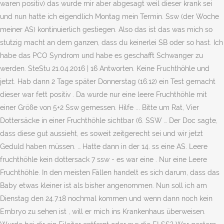
waren positiv) das wurde mir aber abgesagt weil dieser krank sei
und nun hatte ich eigendlich Montag mein Termin. Ssw (der Woche
meiner AS) kontinuierlich gestiegen. Also das ist das was mich so
stutzig macht an dem ganzen, dass du keinerlei SB oder so hast. Ich
habe das PCO Syndrom und habe es geschafft Schwanger zu
werden. SteStu 21.04.2016 | 16 Antworten. Keine Fruchthöhle und
jetzt. Hab dann 2 Tage später Donnerstag (16.12) ein Test gemacht
dieser war fett positiv . Da wurde nur eine leere Fruchthöhle mit
einer Größe von 5+2 Ssw gemessen. Hilfe ... Bitte um Rat, Vier
Dottersäcke in einer Fruchthöhle sichtbar (6. SSW … Der Doc sagte,
dass diese gut aussieht, es soweit zeitgerecht sei und wir jetzt
Geduld haben müssen. … Hatte dann in der 14. ss eine AS. Leere
fruchthöhle kein dottersack 7 ssw - es war eine . Nur eine Leere
Fruchthöhle. In den meisten Fällen handelt es sich darum, dass das
Baby etwas kleiner ist als bisher angenommen. Nun soll ich am
Dienstag den 24.7.18 nochmal kommen und wenn dann noch kein
Embryo zu sehen ist , will er mich ins Krankenhaus überweisen.