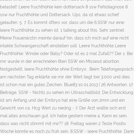
belastet! Leere fruchthöhle kein dottersack 8 ssw Fehldiagnose 8.
ssw nur Fruchthöhle und Dottersack. Ups, da ist etwas schief
gelaufen. 5. 7. Es kommt öfters vor, dass um die 6.SSW nur eine
leere Fruchthöhle zu sehen ist. 1 talking about this. Sehr zentriet.
Meine Frauenärztin meinte darauf hin, dass ich mich auf eine nicht
intakte Schwangerschaft einstellen soll. Leere fruchthöhle Leere
Fruchthöhle: Windei oder Baby? Oder ist es 2 mal Zufall?? Der 1. Bei
mir wurde in der errechneten 6ten SSW ein Missesd abortion
festgestellt, leere Fruchthöhle ohne Embryo . Beim Telefongespräch
am nächsten Tag erklärte sie mir der Wert liegt bei 3.000 und dies
ist schon mal ein gutes Zeichen. Blue83 10.01.2013 | 26 Antworten. 17
Beiträge. SSW - Nichts zu sehen im Ultraschallbild: Die Entwicklung
ist am Anfang und der Embryo hat eine Größe von 2mm und ein
Gewicht von ca. Hcg Wert zu niedrig - 7. Der Arzt wollte sich erst
mal alles anschauen gut. Ich habe gestern meine 4. Kann es sein,
dass was nicht stimmt mit mir?? 18. Freitag waren 2 Teste Positiv.
Woche könnte es noch zu früh sein. 8.SSW - leere Fruchthöhle. Dann