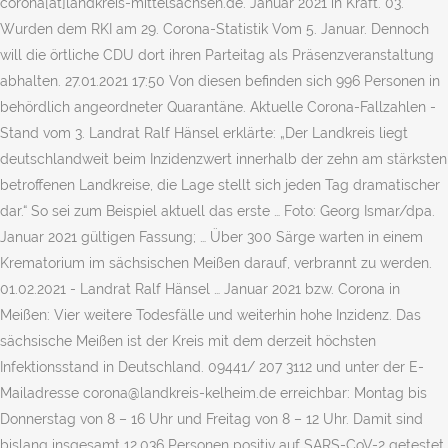
corona[at]landkreis-mittelsachsen.de. Januar 2021 in Kraft. 03.
Wurden dem RKI am 29. Corona-Statistik Vom 5. Januar. Dennoch
will die örtliche CDU dort ihren Parteitag als Präsenzveranstaltung
abhalten. 27.01.2021 17:50 Von diesen befinden sich 996 Personen in
behördlich angeordneter Quarantäne. Aktuelle Corona-Fallzahlen -
Stand vom 3. Landrat Ralf Hänsel erklärte: „Der Landkreis liegt
deutschlandweit beim Inzidenzwert innerhalb der zehn am stärksten
betroffenen Landkreise, die Lage stellt sich jeden Tag dramatischer
dar.“ So sei zum Beispiel aktuell das erste … Foto: Georg Ismar/dpa.
Januar 2021 gültigen Fassung; … Über 300 Särge warten in einem
Krematorium im sächsischen Meißen darauf, verbrannt zu werden.
01.02.2021 - Landrat Ralf Hänsel … Januar 2021 bzw. Corona in
Meißen: Vier weitere Todesfälle und weiterhin hohe Inzidenz. Das
sächsische Meißen ist der Kreis mit dem derzeit höchsten
Infektionsstand in Deutschland. 09441/ 207 3112 und unter der E-
Mailadresse corona@landkreis-kelheim.de erreichbar: Montag bis
Donnerstag von 8 – 16 Uhr und Freitag von 8 – 12 Uhr. Damit sind
bislang insgesamt 12.036 Personen positiv auf SARS-CoV-2 getestet