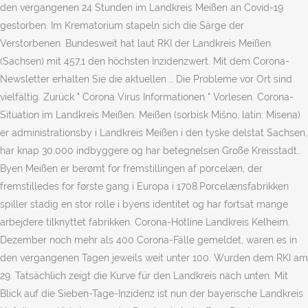
den vergangenen 24 Stunden im Landkreis Meißen an Covid-19
gestorben. Im Krematorium stapeln sich die Särge der
Verstorbenen. Bundesweit hat laut RKI der Landkreis Meißen
(Sachsen) mit 457,1 den höchsten Inzidenzwert. Mit dem Corona-
Newsletter erhalten Sie die aktuellen … Die Probleme vor Ort sind
vielfältig. Zurück " Corona Virus Informationen " Vorlesen. Corona-
Situation im Landkreis Meißen. Meißen (sorbisk Mišno, latin: Misena)
er administrationsby i Landkreis Meißen i den tyske delstat Sachsen,
har knap 30.000 indbyggere og har betegnelsen Große Kreisstadt..
Byen Meißen er berømt for fremstillingen af porcelæn, der
fremstilledes for første gang i Europa i 1708.Porcelænsfabrikken
spiller stadig en stor rolle i byens identitet og har fortsat mange
arbejdere tilknyttet fabrikken. Corona-Hotline Landkreis Kelheim.
Dezember noch mehr als 400 Corona-Fälle gemeldet, waren es in
den vergangenen Tagen jeweils weit unter 100. Wurden dem RKI am
29. Tatsächlich zeigt die Kurve für den Landkreis nach unten. Mit
Blick auf die Sieben-Tage-Inzidenz ist nun der bayerische Landkreis