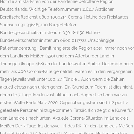
Hof die am stärksten von der Pandemie betroffene Region
Deutschlands. Wichtige Telefonnummern 116117 Ärztlicher
Bereitschaftsdienst 0800 1000214 Corona-Hotline des Freistaates
Sachsen 030 346465100 Bürgertelefon
Bundesgesundheitsministerium 030 186150 Hotline
Bundeswirtschaftsministerium 0800 0117722 Unabhängige
Patientenberatung . Damit rangierte die Region aber immer noch vor
dem Landkreis Meißen (530) und dem Altenburger Land in
Thüringen (knapp 468) an der bundesweiten Spitze. Dezember noch
mehr als 400 Corona-Fälle gemeldet, waren es in den vergangenen
Tagen jeweils weit unter 100. 27. Für die … Auch wenn die Zahlen
aktuell etwas nach unten gehen: Ein Grund zum Feiern ist dies nicht,
denn die 7-Tage-Inzidenz ist aktuell noch doppelt so hoch wie zur
ersten Welle Ende März 2020. Gegenüber gestern sind 112 positiv
getestete Personen hinzugekommen. Tatsächlich zeigt die Kurve für
den Landkreis nach unten. Aktuelle Corona-Situation im Landkreis
Meißen Der 7-Tage-Inzidenzwe... rt des RKI für den Landkreis Meißen
beträgt heute 134,5 (gestern 134,0). Im Landkreis Meißen auf dem