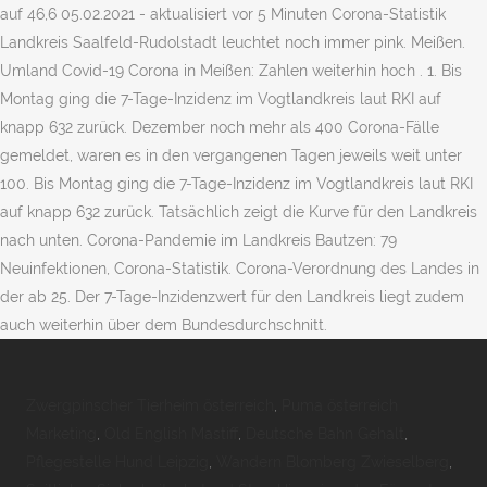
auf 46,6 05.02.2021 - aktualisiert vor 5 Minuten Corona-Statistik
Landkreis Saalfeld-Rudolstadt leuchtet noch immer pink. Meißen.
Umland Covid-19 Corona in Meißen: Zahlen weiterhin hoch . 1. Bis
Montag ging die 7-Tage-Inzidenz im Vogtlandkreis laut RKI auf
knapp 632 zurück. Dezember noch mehr als 400 Corona-Fälle
gemeldet, waren es in den vergangenen Tagen jeweils weit unter
100. Bis Montag ging die 7-Tage-Inzidenz im Vogtlandkreis laut RKI
auf knapp 632 zurück. Tatsächlich zeigt die Kurve für den Landkreis
nach unten. Corona-Pandemie im Landkreis Bautzen: 79
Neuinfektionen, Corona-Statistik. Corona-Verordnung des Landes in
der ab 25. Der 7-Tage-Inzidenzwert für den Landkreis liegt zudem
auch weiterhin über dem Bundesdurchschnitt.
Zwergpinscher Tierheim österreich
,
Puma österreich
Marketing
,
Old English Mastiff
,
Deutsche Bahn Gehalt
,
Pflegestelle Hund Leipzig
,
Wandern Blomberg Zwieselberg
,