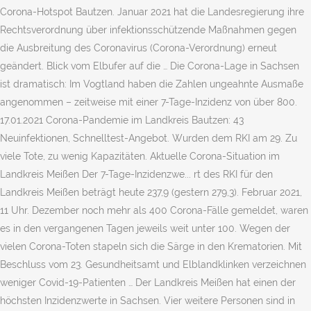
Corona-Hotspot Bautzen. Januar 2021 hat die Landesregierung ihre
Rechtsverordnung über infektionsschützende Maßnahmen gegen
die Ausbreitung des Coronavirus (Corona-Verordnung) erneut
geändert. Blick vom Elbufer auf die … Die Corona-Lage in Sachsen
ist dramatisch: Im Vogtland haben die Zahlen ungeahnte Ausmaße
angenommen – zeitweise mit einer 7-Tage-Inzidenz von über 800.
17.01.2021 Corona-Pandemie im Landkreis Bautzen: 43
Neuinfektionen, Schnelltest-Angebot. Wurden dem RKI am 29. Zu
viele Tote, zu wenig Kapazitäten. Aktuelle Corona-Situation im
Landkreis Meißen Der 7-Tage-Inzidenzwe... rt des RKI für den
Landkreis Meißen beträgt heute 237,9 (gestern 279,3). Februar 2021,
11 Uhr. Dezember noch mehr als 400 Corona-Fälle gemeldet, waren
es in den vergangenen Tagen jeweils weit unter 100. Wegen der
vielen Corona-Toten stapeln sich die Särge in den Krematorien. Mit
Beschluss vom 23. Gesundheitsamt und Elb­landklinken verzeichnen
weniger Covid-19-Patienten … Der Landkreis Meißen hat einen der
höchsten Inzidenzwerte in Sachsen. Vier weitere Personen sind in