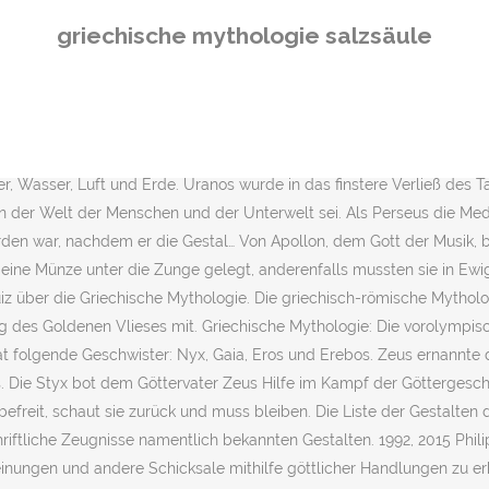
s in einem goldenen Krug Styxwasser. Ein anderes Beispiel ist Demeter, die Göttin des Ackerbaus und der Feldfrucht. oder Preisvorschlag. DerTartaros (altgriechisch: Τάρταρος; lateinisch: Tartarus) ist in der griechischen Mythologie ein personifizierter Teil der Unterwelt von Hades. … Orpheus’ Ehefrau war die Nymphe Eurydike. Nur für Profis. Bitte schalte Deinen AdBlocker aus, damit wir Geschiche kompakt weiterhin kostenlos betreiben können. Laut griechische Mythologie war Agamemnon der griechische König von Mykene und oberster Befehlshaber des griechischen Heeres gegen Troja. Die Welt der griechischen Götter und Helden ist uns heute in Vielem noch immer ganz nah und doch oft fremd und unverständlich.Reiner Abensteins Griechische Mythologie erleichtert den Zugang: Von den Schöpfungsgeschichten über die vielfach verzweigten Mythen bis zu den Geschehnissen des Troianischen Krieges und den Irrfahrten des Odysseus werden alle … Kronos ist ein Titan der griechischen Mythologie und außerdem der Anführer dieser. Sie ist gegliedert in die Behandlung der griechischen Urgottheiten, der Titanen, der Götter des Olymp mit Zeus, seinen Geschwistern und deren Nachkommen, der Geliebten des Zeus mit ihren Kindern, weiteren … Wer in ihr Wasser gefallen war, wurde unverwundbar gemacht. Ähnliche Artikel ansehen. Im 5. So erscheinen auch klassische Orpheus-Motive in der frühchristlichen Kunst, die als Christus-Darstellungen zu sehen sind. Die meisten männlichen Vornamen, die griechische Eltern ihren Söhnen geben, sind traditioneller Herkunft und stammen aus dem Altgriechischen – der Vorgängersprache des heutigen Griechisch. Griechische Götter- und Heldensagen Nach den Quellen neu erzählt von Reiner Tetzner und Uwe Wittmeyer Mit Stammtafeln der Götter und Helden, Anmerkungen und Register Reclam. Das folgende Beispiel enthält die zwölf Olympier und weitere vier. Sie trennte die irdische Welt von dem Totenreich Hades. Der Sänger stand den Musen und somit dem Gott Apollon nahe, nicht aber dem Dionysos, dem Gott des Rausches und ausschweifend-wilder Umzüge und Gesänge. Ihre Namen sind es, die wir als erstes mit der Antike verbinden. Die griechische Mythologie umfasst die Gesamtheit der antiken griechischen Mythen, also der Geschichten der Götter und Helden des antiken Griechenlands Quellen. Die griechische Mythologie umfasste aber noch zahllose weitere Götter, zu deren Ehren verschiedene Kultstätten errichtet wurden. Die Argonauten nahmen ihn auf ihren Zug zur Erlangung des Goldenen Vlieses mit. Zwar gibt es Charaktere, die die griechischen Götter und Göttinnen in der "griechischen Mythologie" Storyboard That auf Storyboard That, sollten die Schüler fühlen sich offen für die Wahl eines Charakters, die sie gerne die Götter darstellen. Diese Seite wurde zuletzt am 28. Speziell Pierien im Nordosten des Olymp wird mehrheitlich und in den ältesten Überlieferungen als seine Heimat genannt, konkret erhob insbesondere Dion den Anspruch, Orpheus’ Geburtsort zu sein. So war die Mythologie laut Meinung griechischer Gelehrter ausschlaggebend für alle Arten der … So gibt es etwas einen Meeresgott, einen Feuergott oder einen Gott des Krieges oder der Unterwelt. Als Orpheus seine Eurydike aus dem Hades befreit, schaut sie zurück und muss bleiben. Dazu zählen etwa Götter, Halbgötter, Mischwesen oder Ungeheuer, wie auch im Mythos erscheinende menschliche Figuren oder Ti
griechische mythologie salzsäule