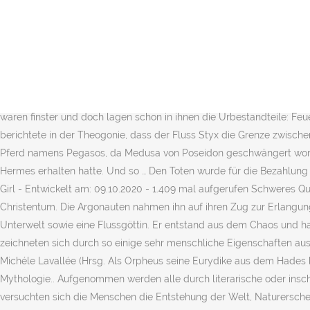
Eines ihrer auffälligsten Merkmale ist ihre außergewöhnliche Schönheit, durch die sie auf viele Männer hochattraktiv wirkt. Seine Kunst war so groß, dass selbst der Höllenhund Kerberos nicht mehr bellte. Der Derveni-Papyrus aus dem 5. Doch … Zeus war der Herrscher des Olymp und ist vermutlich auch der bekannteste griechische Gott. Orpheus (altgriechisch Ὀρφεύς) ist ein Sänger und Dichter der griechischen Mythologie. Griechische Mythologie . Dazu zählen etwa Götter, Halbgötter, Mischwesen oder Ungeheuer, wie auch im Mythos erscheinende menschliche Figuren oder Tiere. Es gab zwölf Hauptgötter bei den Griechen. Neben den zwölf Hauptgöttern gab es noch viele kleinere Gottheiten und auch noch einige Halbgötter wie zum Beispiel Herakles. Besonders Musiker griffen die Geschichte des Sängers, der mit seiner Musik wilde Tiere und sogar die Götter der Unterwelt besänftigte, als Thema auf: Die Geschichte des Sängers Orpheus als Teilnehmer an der Argonautenfahrt wird insbesondere erwähnt bei, Die tragische Liebesgeschichte wird u. Oft sind diese mit dem Motiv des Guten Hirten verbunden und zeigen einen Leierspieler mit Schafen an seiner Seite. Die Nebel, aus denen es bestand waren finster und doch lagen schon in ihnen die Urbestandteile: Feuer, Wasser, Luft und Erde. Uranos wurde in das finstere Verließ des Tartaros verbannt und fortan herrschte sein Sohn Kronos. Hesiod berichtete in der Theogonie, dass der Fluss Styx die Grenze zwischen der Welt der Menschen und der Unterwelt sei. Als Perseus die Medusa enthauptet hatte, entsprang ihrem Körper das erste geflügelte Pferd namens Pegasos, da Medusa von Poseidon geschwängert worden war, nachdem er die Gestal… Von Apollon, dem Gott der Musik, bekam er eine Lyra geschenkt, die Apollon von seinem Halbbruder Hermes erhalten hatte. Und so … Den Toten wurde für die Bezahlung eine Münze unter die Zunge gelegt, anderenfalls mussten sie in Ewigkeit am Ufer des Flusses verweilen. 10 Fragen - Erstellt von: Happy Girl - Entwickelt am: 09.10.2020 - 1.409 mal aufgerufen Schweres Quiz über die Griechische Mythologie. Die griechisch-römische Mythologie ist aber bei weitem nicht die einzige mit Parallelen zum Christentum. Die Argonauten nahmen ihn auf ihren Zug zur Erlangung des Goldenen Vlieses mit. Griechische Mythologie: Die vorolympischen Götter. Styx ist in der griechischen Mythologie ein Fluss der Unterwelt sowie eine Flussgöttin. Er entstand aus dem Chaos und hat folgende Geschwister: Nyx, Gaia, Eros und Erebos. Zeus ernannte diese daraufhin zur Göttin der Eide. Die griechischen Götter zeichneten sich durch so einige sehr menschliche Eigenschaften aus. Die Styx bot dem Göttervater Zeus Hilfe im Kampf der Göttergeschlechter, der sogenannten Titanomachie, an. Catherine Camboulives, Michéle Lavallée (Hrsg. Als Orpheus seine Eurydike aus dem Hades befreit, schaut sie zurück und muss bleiben. Die Liste der Gestalten der griechischen Mythologie enthält Gestalten der griechischen Mythologie.. Aufgenommen werden alle durch literarische oder inschriftliche Zeugnisse namentlich bekannten Gestalten. 1992, 2015 Philipp Reclam jun. Griechische Mythologie (A bis Z) Auch in der Antike versuchten sich die Menschen die Entstehung der Welt, Naturerscheinungen und andere Schicksale mithilfe göttlicher Handlungen zu erklären. Da wurde sie zu einer Salzsäule. Bei Streitigkeiten unter den Göttern holte die Götterbotin Iri