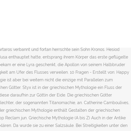
ere. Während der Fahrt soll er mit seinem Gesang sogar die Sirenen übertönt haben. Einige literarische Fassungen und Bearbeitungen: Orpheus im Kreis wilder Tiere, die seiner Musik lauschen, ist ein beliebtes Thema schon der römischen Mosaikkunst: Die Szene, in der Eurydike beim Aufstieg aus der Unterwelt ihre Hand nach Orpheus ausstreckt, war schon in der Antike ein beliebtes Motiv in der Bildhauerei. Wenn Babynamen aus Griechenland keine Verbindung zur Mythologie und Sagenwelt aufweisen, verbergen sich meist religiöse Hintergründe und Personen hinter ihrer Bedeutung. Auf sie schworen die olympischen Götter den heiligen Eid. Es heißt in einer Version auch, dass er der Vater der Echidna ist. Die Griechen glaubten an eine Vielzahl von Göttern, die alle ihre ganz speziellen Aufgaben hatten. Erste Frage: Wer ist Nereus? Eine ähnliche Geschichte gibt es in der griechischen Mythologie. So gibt es etwas einen Meeresgott, einen Feuergott oder einen Gott des Krieges oder der Unterwelt. Die griechischen Mythen Siziliens 1) - Mythologie 2) - Minos, Daidalos, Ikaros, Kokalos - Quellen. 1 min 1 min 09.03.2014 09.03.2014 Video verfügbar bis 04.03.2024 . Quiz Griechische Mythologie Die Sagen der alten Griechen erzählen von griechischen Göttern und Göttinnen, Helden und Ungeheuern und von Liebe und Abenteuer – genau der … Mit unseren Basiswissenchecks mit hergeleiteten Antworten fragen wir Dich wichtige Eckdaten zu Deinem Thema ab. Seine Frau Klytemnästra war daraufhin so erbost, dass sie sich in seiner Abwesenheit … Nach antiker Vorstellung war es kein Trost, dass er sich nun als Schatten zum Schatten der Eurydike gesellen konnte. Vor allem in der Oper ist die Geschichte des Sängers, der vergeblich versucht, seine Geliebte aus dem Hades zurückzugewinnen, stets lebendig geblieben, wobei in der Oper von Christoph Willibald Gluck Eurydike nicht wieder in die Unterwelt zurückkehren muss, sondern bei Orpheus bleiben darf. Orpheus bezauberte die wilden Tiere – Christus die Sünder. Sie symbolisiert die Fruchtbarkeit der Erde. Die Totenseelen wurden von dem Fährmann Charon über den Fluss gebracht. Ein Handbuch. Lindenberg 2012, … Auch heute noch begegnen uns griechische Götter im Alltag. Der Kopf sang immer weiter, bis Apollon ihm gebot zu schweigen. Griechische Sage – Niobe – Stolz – Niobe, die Königin von Theben, hatte die Gewohnheit, sich immer selbst zu loben. Jh. für interessierte unter der playlisten: geschichte / griechen / die antike philosophie / griechen geschichte / das römisches reich Der sogenannte „Raub der Helena“ gilt als eine der Ursachen für den Ausbruch des Trojanischen Kriegs. Robert von Ranke-Graves: Griechische Mythologie: Quellen und Deutung. Geschichten aus der griechischen Mythologie drehen sich meistens um die Beschaffenheit der Welt, Helden, und die Ursprünge der rituellen Praxen der antiken Griechen. EUR 131,50. Hoffmann, Stuttgart 1874 Digitalisat; Reprint: Leipzig 1990, ISBN 3-921695-13-9). Weitere griechische Götter. In der Sage heißt es weiter, dass die beiden vom heutigen Libanon durch das Mittelmeer schwammen, auf Kreta landeten und den neuen Erdteil besiedelten, dem Europa … Ein anderes Beispiel ist Demeter, die Göttin des Ackerbaus und der Feldfrucht.