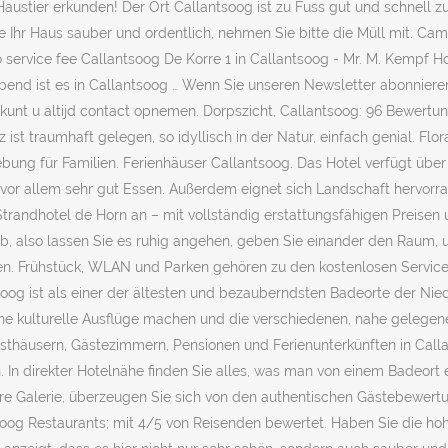
tier erkunden! Der Ort Callantsoog ist zu Fuss gut und schnell zu 
 Sie Ihr Haus sauber und ordentlich, nehmen Sie bitte die Müll mit. 
no service fee Callantsoog De Korre 1 in Callantsoog - Mr. M. Kempf 
nd ist es in Callantsoog … Wenn Sie unseren Newsletter abonnieren,
nt u altijd contact opnemen. Dorpszicht, Callantsoog: 96 Bewertunge
ist traumhaft gelegen, so idyllisch in der Natur, einfach genial. Fl
gebung für Familien. Ferienhäuser Callantsoog. Das Hotel verfügt ü
vor allem sehr gut Essen. Außerdem eignet sich Landschaft hervorra
randhotel de Horn an – mit vollständig erstattungsfähigen Preisen u
aub, also lassen Sie es ruhig angehen, geben Sie einander den Raum,
. Frühstück, WLAN und Parken gehören zu den kostenlosen Services, di
soog ist als einer der ältesten und bezauberndsten Badeorte der N
dene kulturelle Ausflüge machen und die verschiedenen, nahe gelege
asthäusern, Gästezimmern, Pensionen und Ferienunterkünften in Call
. In direkter Hotelnähe finden Sie alles, was man von einem Badeort 
e Galerie, überzeugen Sie sich von den authentischen Gästebewertun
soog Restaurants; mit 4/5 von Reisenden bewertet. Haben Sie die hohe