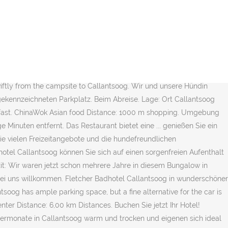
dvoort, Zandvoort, Niederlande. Hotel 't Zwaantje wurde von
sen und kostenloser Stornierung. Hohe Dünen trennen das Dorf vom
t, campingvogn eller camper In der Umgebung von Callantsoog gibt
on Callantsoog und Umgebung? Der Sandepark befindet sich
lantsoog und Umgebung. Alle Restaurants in Callantsoog pro Küche
r alleine attraktiv zu besuchen im Sommer aber sondern auch im
wiftly from the campsite to Callantsoog. Wir und unsere Hündin
ekennzeichneten Parkplatz. Beim Abreise. Lage: Ort Callantsoog
akfast. ChinaWok Asian food Distance: 1000 m shopping. Umgebung
Minuten entfernt. Das Restaurant bietet eine ... genießen Sie ein
ie vielen Freizeitangebote und die hundefreundlichen
tel Callantsoog können Sie sich auf einen sorgenfreien Aufenthalt
zit: Wir waren jetzt schon mehrere Jahre in diesem Bungalow in
ei uns willkommen. Fletcher Badhotel Callantsoog in wunderschöner
soog has ample parking space, but a fine alternative for the car is
r Distance: 6,00 km Distances. Buchen Sie jetzt Ihr Hotel!
mermonate in Callantsoog warm und trocken und eigenen sich ideal