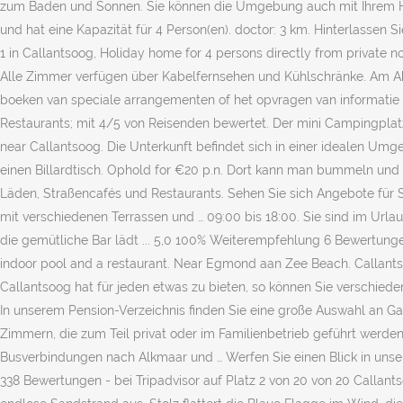
zum Baden und Sonnen. Sie können die Umgebung auch mit Ihrem Haus
und hat eine Kapazität für 4 Person(en). doctor: 3 km. Hinterlassen
1 in Callantsoog, Holiday home for 4 persons directly from private 
Alle Zimmer verfügen über Kabelfernsehen und Kühlschränke. Am Abe
boeken van speciale arrangementen of het opvragen van informatie ku
Restaurants; mit 4/5 von Reisenden bewertet. Der mini Campingplatz 
near Callantsoog. Die Unterkunft befindet sich in einer idealen Um
einen Billardtisch. Ophold for €20 p.n. Dort kann man bummeln und 
Läden, Straßencafés und Restaurants. Sehen Sie sich Angebote für St
mit verschiedenen Terrassen und … 09:00 bis 18:00. Sie sind im Url
die gemütliche Bar lädt ... 5,0 100% Weiterempfehlung 6 Bewertungen
indoor pool and a restaurant. Near Egmond aan Zee Beach. Callant
Callantsoog hat für jeden etwas zu bieten, so können Sie verschie
In unserem Pension-Verzeichnis finden Sie eine große Auswahl an G
Zimmern, die zum Teil privat oder im Familienbetrieb geführt werden
Busverbindungen nach Alkmaar und … Werfen Sie einen Blick in unser
338 Bewertungen - bei Tripadvisor auf Platz 2 von 20 von 20 Callant