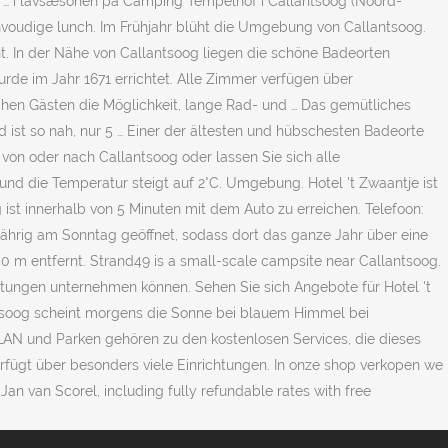
und … i lavsæsonen på Camping Tempelhof i Callantsoog (Noord-
 eenvoudige lunch. Im Frühjahr blüht die Umgebung von Callantsoog.
t. In der Nähe von Callantsoog liegen die schöne Badeorten
rde im Jahr 1671 errichtet. Alle Zimmer verfügen über
chen Gästen die Möglichkeit, lange Rad- und … Das gemütliches
 ist so nah, nur 5 … Einer der ältesten und hübschesten Badeorte
von oder nach Callantsoog oder lassen Sie sich alle
nd die Temperatur steigt auf 2°C. Umgebung. Hotel 't Zwaantje ist
t innerhalb von 5 Minuten mit dem Auto zu erreichen. Telefoon:
ährig am Sonntag geöffnet, sodass dort das ganze Jahr über eine
50 m entfernt. Strand49 is a small-scale campsite near Callantsoog.
tungen unternehmen können. Sehen Sie sich Angebote für Hotel 't
antsoog scheint morgens die Sonne bei blauem Himmel bei
WLAN und Parken gehören zu den kostenlosen Services, die dieses
erfügt über besonders viele Einrichtungen. In onze shop verkopen we
n van Scorel, including fully refundable rates with free