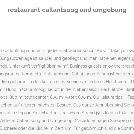
 gemeinsam die interessantesten Sehenswürdigkeiten. B&B Hotel Zan
restaurant callantsoog und umgebung
r Strandhotel de Horn an – mit vollständig erstattungsfähigen Prei
der ein Wochenende weg zu verbringen. Servicezeiten. Umgebung. tel
ühender Blumenfelder. Sie suchen eine Karte oder den Stadtplan v
r über reichlich Aktivitäten gibt. Wasser: ... Schöne Häuser in Cal
sen, Telefonnummern und Öffnungszeiten. Diese Region ist nicht nu
n Callantsoog und es ist jedes mal wieder schön. He will take you s
 Bungalowanlage ist sauber und gepflegt und man hat einen eigens g
nde. Unterkunft verfügt über 35 m². Business guests enjoy the bre
gungsräume Komplette Entspannung. Callantsoog Beach ist nur wenige 
ken gehören zu den kostenlosen Services, die dieses Hotel bietet. D
Hund in Callantsoog, selbst in der Nebensaison. Bei Fletcher Badho
ps: 800 m. town center: 800 m. water: 600 m. Our leisure tips ... Fa
schon auf unseren nächsten Besuch. Das ganze Jahr über sind Sie b
s also stops in Sint Maartenszee, where Strand49 is located. Callant
 Wetter in Callantsoog und Umgebung. Makado Schagen Shopping cente
 Bücherei oder die Kirche im Zentrum. Für gewöhnlich sind die Som