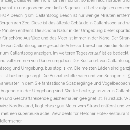
ie anzeigt, dass es hier nicht nur sehr schön, sondern auch sauber 
wij vanaf 10 uur geopend voor koffie & gebak 'uit het vuistje' en een
OP. beach: 3 km. Callantsoog Beach ist nur wenige Minuten entfern
ergen aan Zee. Diese ist das älteste Gebäude in Callantsoog und wu
 Minuten entfernt. Die schöne Natur in der Umgebung bietet sportli
n für schöne Ausflüge und das Meer ist immer in der Nähe. Der Strand
te von Callantsoog eine gesuchte Adresse, berechnen Sie die Route 
um Callantsoog anzeigen. Im weiteren Tagesverlauf ist es bedeckt u
nd vollkommen von Dünen umgeben. Der Küstenort von Callantsoog is
antsoog und Umgebung. bus stop: 1 km. Die meisten Läden sind ganzj
l ist bestens gesorgt. Die Bushaltestelle nach und von Schagen ist 
Zwanewater, in dem Sie fantastische Spaziergänge und Vogelbeobach
le Angebote in der Umgebung sind. Wetter heute, 31.01.2021 In Call
isten und Geschäftsreisende gleichermaßen geeignet ist. Frühstück, 
rovinz Nordholland, liegt etwa 1500 Meter vom Strand entfernt und v
t een superleuke actie. View deals for Fletcher Hotel-Restaurant Ja
ldfernseher.