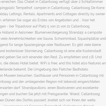
erreichen. Das Chalet in Callantsoog verfügt über 2 Schlafzimmer
Campingplatz Tempelhof, campen in Callantsoog. Callantsoog De Korre
Holiday Lettings, Rentals, Apartments and Cottages directly by owner
 erfahren Sie sogar als Erstes von Angeboten und … Voor het
n - bei Tripadvisor auf Platz 5 von 21 von 21 Callantsoog
ora Holland in Aalsmeer: Blumenversteigerung Strand49: a campsite
ber viele Annehmlichkeiten wie Sauna, Schwimmbad, Squashplätze und
gend für lange Spaziergänge oder Radtouren. Es gibt viele kleine
nd kostenloser Stornierung. Callantsoog ist eine alte Küstenstadt
 und geben Sie sich einander den Rest. Zu empfehlen sind z.B. Und
e dieses Hotel bietet. WiFi is free, and this hotel also features an
iederlande bekannt. Die Umgebung des Fletcher Badhotels
nen Museen besuchen. Gasthäuser und Pensionen in Callantsoog (nl)
antsoog und der umliegenden Region mit liebevoll eingerichteten
erwarten darf: Strandpavillons, einen Bootsverein und exzellente
gen und buchen Sie jetzt mit Preisgarantie. Woest, Callantsoog:
n Dünen des Dorfes passiert, breitet sich vor Ihnen der weite,