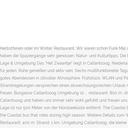
Buchen Sie einen Urlaub mit Hund in Callantsoog und entdecken Sie
unseren Gästen mit „Sehr gut“ bewertet. Sehen Sie sich Angebote fü
herrlichen Strand. Callantsoog ist ein schöner Ort Ihren Urlaub o
es ausgezeichnete Radwege, beispielsweise zum Fahren entlang bl
zwischen dem Dorf Callantsoog und Julianadorp, wo es das ganze Jah
mit Rezensionen und Bewertungen von Besucher, Fotos, Menus, Adres
Herbstferien oder im Winter. Restaurant. Wir waren schon Funk Mal i
haben die Spaziergänge sehr genossen. Natur- und Kulturtipps. Die
Lage & Umgebung Das "Het Zwaantje" liegt in Callantsoog, Niederla
für jeden: Ruhe genießen und aktiv sein; Sechs multifunktionelle Ta
gutes Abendessen in stilvoller Atmosphäre. Frühstück, WLAN und Par
Strandregelungen versprechen einen abwechslungsreichen Urlaub mit 
freuen. Bungalow Callantsoog Umgebung 12 ... restaurant: 800 m. sho
Callantsoog und haben uns immer sehr wohl gefühlt und freuen uns 
Lage ist nur 500 Meter von der Nordseeküste entfernt. The Coastal bu
the Coastal bus that rides during high season. Weitere Details zum
Restaurant: 400 m. Strand: 1 km. Umgebung Callantsoog. die kleine