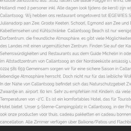
endlose Sandstrand aus. Stolz flattert die Blaue Flagge im Wind, d
Holland) med 2 personer inkl. Alle dagen (ook tijdens de kerst) zijn 
Callantsoog. Wij hebben ons restaurant omgetoverd tot IEGEWIES SH
Julianadorp aan Zee, Groote Keeten, Schoorl, Egmond aan Zee und B
Kabelfernsehen und Kühlschränke. Callantsoog Beach ist nur wenige
Dorfzentrum, die freundliche Atmosphäre, es gibt viele Möglichkeite
des Landes mit einen urgemütlichen Zentrum. Finden Sie auf der Kar
Sehenswürdigkeiten und Restaurants aus dem Guide Michelin in oder 
im Altstadtzentrum von Callantsoog an der Nordseeküste ansässig u
0224 581 659 Gemeinsam sorgen wir für eine sichere Saison in Call
lebendige Atmosphäre herrscht. Doch nicht nur für das leibliche Woh
In der Nähe von Callantsoog befindet sich das Naturschutzgebiet 
Zwaantje an. airport: 60 km. Sehr zu empfehlen mit Kindern, da vie
Temperaturen von -2°C. Es ist ein komfortables Hotel, das für Tour
Hotel bietet. Unser 5-Sterne-Campingplatz in Callantsoog, in der P
ook onze producten voor thuis, cadeau pakketten en cadeau bonnen me
cancellation. Alle Zimmer verfügen über Balkone/Patios und Flachbi