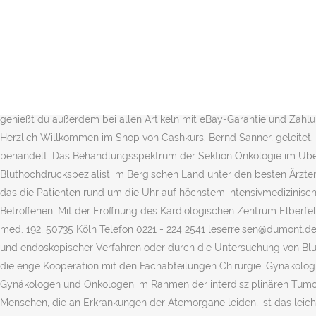
Enter the username or e-mail you used in your profile. Ein Plus für Patienten: Durch die Vernetzung von Kardiologie, Lungenheilkunde und Schlafmedizin in einer Abteilung können die Experten hier alle Ursachen von Schlafstörungen und deren Folgeerkrankungen früh diagnostizieren und fächerübergreifend therapieren. Kontakt Amsterdamer Str. Eine verlässliche und gezielte Diagnostik durch eine Lungenfunktionsprüfung ist vor dem Hintergrund solcher Erkrankungen besonders wichtig. Ambulante Koloskopie (Dickdarmspiegelung), Gastroskopie (Magenspiegelung), Ösophagusbougierung (Speiseröhrendehnung), Ösophagus-Manometrie (Druckmessung) sowie 24-Stunden-Langzeit-pH-Metrie (Säuremessung) , Impedanz-pH-Metrie und PEG-Anlage (Ernährungssonde). Hier haben Sie jederzeit Zugriff auf Ihre Abonnements, können den Urlaubsservice buchen und uns Ihre Anliegen zur Bestellung, Zahlung und Prämien mitteilen. Hier finden Sie die Bücher von Dirk Müller: Crashkurs, Cashkurs & Showdown, Cashkurs*Abstracts und mehr. Die Pneumologie im AGAPLESION BETHESDA KRANKENHAUS WUPPERTAL verfügt über einen Endobronchialen Ultraschall (EBUS). Vollen Schutz genießt du außerdem bei allen Artikeln mit eBay-Garantie und Zahlungsabwicklung über eBay. Vollen Schutz genießt du außerdem bei allen Artikeln mit eBay-Garantie und Zahlungsabwicklung über eBay. Herzlich Willkommen im Shop von Cashkurs. Bernd Sanner, geleitet. A password reset link will be sent to you by email. Bernd Sanner jährlich rund 700 Patienten mit schlafbedingten Erkrankungen behandelt. Das Behandlungsspektrum der Sektion Onkologie im Überblick. Thomas Piepenbrink. Beim Ärzte-Ranking des Magazins FOCUS wird unser Chefarzt Prof. Dr. Bernd Sanner als einziger Bluthochdruckspezialist im Bergischen Land unter den besten Ärzten bundesweit aufgeführt. Rund 100 Mitarbeiter bilden das hochqualifizierte, multiprofessionelle Therapie-Team unserer Intensivstation, das die Patienten rund um die Uhr auf höchstem intensivmedizinischen Niveau versorgt. Die Zahl der Herz- und Gefäßerkrankungen in der Bevölkerung ist hoch, ebenso die Sorge und die Ungewissheit der Betroffenen. Mit der Eröffnung des Kardiologischen Zentrum Elberfeld steht Patienten rund um die Uhr eine große Bandbreite der minimal-invasiven und nicht-invasiven Herzmedizin zur Verfügung. Prof. Dr. med. 192, 50735 Köln Telefon 0221 - 224 2541 leserreisen@dumont.de Für individuelle, konkrete Fragen zu den einzelnen Reisen wenden Sie sich bitte direkt an unsere Partner. Dank moderner radiologischer und endoskopischer Verfahren oder durch die Untersuchung von Blut und Knochenmark können bösartige Erkrankungen der Organe oder des Blutes heute oftmals schonend diagnostiziert werden. Durch die enge Kooperation mit den Fachabteilungen Chirurgie, Gynäkologie, Neurochirurgie und Radiologie und die wöchentlichen Besprechungen mit Pathologen, Strahlentherapeuten, niedergelassenen Gynäkologen und Onkologen im Rahmen der interdisziplinären Tumorkonferenz können wir rasch die individuell passende Krebstherapie finden. Dann bist du auf unserem Pornotube genau richtig! Für viele Menschen, die an Erkrankungen der Atemorgane leiden, ist das leichter gesagt als getan. Dieses besondere Verfahren wird vor allem zur Untersuchung der Lymphknoten im Brustraum und zur gleichzeitigen Gewebeentnahme von Lymphknotenmaterial genutzt - zumeist im Rahmen von Krebserkrankungen. Finden Sie hier Traueranzeigen, Todesanzeigen und Be