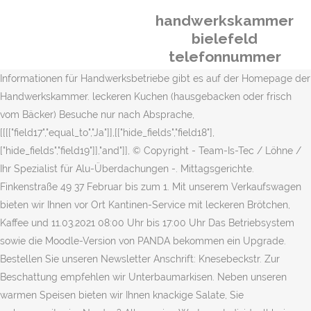
handwerkskammer
bielefeld
telefonnummer
Informationen für Handwerksbetriebe gibt es auf der Homepage der
Handwerkskammer. leckeren Kuchen (hausgebacken oder frisch
vom Bäcker) Besuche nur nach Absprache,
[[[["field17","equal_to","Ja"]],[["hide_fields","field18"],
["hide_fields","field19"]],"and"]], © Copyright - Team-Is-Tec / Löhne /
Ihr Spezialist für Alu-Überdachungen -. Mittagsgerichte.
Finkenstraße 49 37 Februar bis zum 1. Mit unserem Verkaufswagen
bieten wir Ihnen vor Ort Kantinen-Service mit leckeren Brötchen,
Kaffee und 11.03.2021 08:00 Uhr bis 17:00 Uhr Das Betriebsystem
sowie die Moodle-Version von PANDA bekommen ein Upgrade.
Bestellen Sie unseren Newsletter Anschrift: Knesebeckstr. Zur
Beschattung empfehlen wir Unterbaumarkisen. Neben unseren
warmen Speisen bieten wir Ihnen knackige Salate, Sie