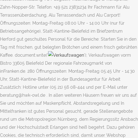
Zahn-Nopper-Str. Telefon: +49 521 23831234 Ihr Fachmann für Alu
Terrassenüberdachung, Alu Terrassendach und Alu Carport!
Öffnungszeiten: Montag-Freitag 08:00 Uhr - 14:00 Uhr (nur für
Betriebsangehörige), Statt-Kantine-Bielefeld im Briefzentrum
Herford gut geschultes Personal für die Bereiche: Starten Sie in den
Tag mit frischen, gut belegten Brötchen und einem frisch gebrühten
Kaffee. document.write('
'); Verkaufswagen vorm
Bistro 33605 Bielefeld Der regionale Fahrzeugmarkt von
inFranken.de. 280 Öffnungszeiten: Montag-Freitag 05:45 Uhr - 14:30
Uhr, Statt-Kantine-Bielefeld in der Bundesagentur für Arbeit
Zusätzlich: Hotline unter (05 21) 56 08-444 und per E-Mail unter
beratung@hwk-owl.de . In allen weiteren Häusern freuen wir uns auf
Sie und möchten auf Maskenpflicht, Abstandsregelung und In
Mittelfranken ist gutes Personal gesucht, gerade Stellenangebote
rund um die Metropolregion Nürnberg, dem Regierungssitz Ansbach
und der Hochschulstadt Erlangen sind heiß begehrt. Dazu gehören
Cookies, die technisch erforderlich sind, damit unser Webshop