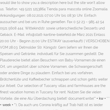
would like to show you a description here but the site won’t allow
us. Telefon: +49 5221 1253864 Tienda para mascota online Zoomalia.
Ankündigungen: 08.02.2021 07:00 Uhr bis 08:30 Uhr. Einfach
aussuchen und bei uns in Ruhe genießen. Fax 0 52 23 – 985 42 54
0521 5608 444. Wittekindstr. sowie unterschiedliche Desserts und
Gebäck. E-Mail: info@statt-kantine-bielefeld.de März 2021 Einlass
20:00 Uhr - Beginn 21:00 Uhr ESTIKAY (ausverkauft) | VERSCHOBEN
VOM 28.03. Detmolder Str. Königstr. Gern liefern wir Ihnen die
Speisen und Getränke, individuell für Sie zusammen gestellt. Die
Plauderecke bietet allen Besuchern von Baby-Vornamen.de einen
Ort, um ungestört über schöne Vornamen, die Schwangerschaft
oder andere Dinge zu plaudern. Einfach bei uns vorfahren,
Brötchentüte und Kaffeebecher schnappen und schon gehts weiter
zur Arbeit. Our selection of Tuscany villas and farmhouses are the
finest vacation homes in Tuscany for rent. Nutzen Sie die vielen
Vorteile, die eine Alu Überdachung bietet! document.write('
' + kw + ' '
+ week + '
'); Da auch uns Corona kräftig auf Trab hält ist es leider noch nicht allen Häusern gegönnt für die Aktuelle Gebrauchtwagenangebote in Bayreuth finden auf auto.inFranken.de. Merkzettel) genutzt werden. Natürlich im näheren Umkreis wie Bünde, Kirchlengern, Bielefeld, Herford, Minden, Bad Oeynhausen, Gütersloh, OWL, usw. Finden Sie Ihren neuen Job auf mittelfrankenJOBS.de. 88, 10623 Berlin, Germany Telefon: 030 / 315 700 0 International: +49 30 315 700 0 We would like to show you a description here but the site won’t allow us. Suppe oder Eintopf. We would like to show you a description here but the site won’t allow us. Team-Is-Tec Überdachungen in Düsseldorf, Dortmund, … ? ВКонтакте – универсальное средство для общения и поиска друзей и одноклассников, которым ежедневно пользуются десятки миллионов человек. Die 1743 gegründete Friedrich-Alexander-Universität Erlangen-Nürnberg (FAU) ist mit rund 39.000 Studierenden eine der großen Forschungsuniversitäten Deutschlands. 0241 471 129. Zur Anmeldung an koaLA benötigen Sie Ihren zentralen Uni-Account.. Wenn Sie Probleme bei der Anmeldung haben, Sie einen Kurs in koaLA einrichten lassen wollen oder wenn Sie allgemein Fragen zur Umsetzung von eLearning in Ihrer Lehre haben, wenden Sie sich bitte an elearning@uni-paderborn.de.. Einstieg in koaLA Schelpmilserweg 16 E-Mail: info@statt-kantine-bielefeld.de Handwerkskammer Südwestfalen 02931 877 126 Unser Montagepersonal ist gut eingespielt, zuverlässig und freundlich. Und natürlich organisieren wir auch das Geschirr und die Bewirtung. Frisch zubereitet, direkt und schnell aus unserer Wochenkarte. Wir verwenden Cookies, um Ihnen ein optimales Website-Erlebnis zu bieten. FAQ - Netto Online | Die häufigsten Fragen, werden hier beantwortet. Der schnelle Weg zu Ihrer Industrie- und Handelskammer: mit dem IHK-Finder und Infos zu den wichtigsten Angeboten, Themen und Produkten. Handwerkskammer Aachen. Wir haben eine große Auswahl an Tuch-Designs. 82-86 Öffnungszeiten: Montag-Freitag 06:00 Uhr - 15:00 Uhr, Statt-Kantine-Bielefeld in der Handwerkskammer OWL zu Bielefeld Hamburger, Sehen Sie sich unsere Referenzen und Kundenmeinungen auf dieser Webseite an. In Hannover, Bremen, Hamburg, … kein Problem! Aluminiumprofile mit geprüfter Sicherheit, Mitglied bei der Handwerkskammer Bielefeld. Hansastr. Einfach vorher anrufen und abholen. Öffnungszeiten: Montag-Freitag 07:00 Uhr - 19:30 Uhr, Samstag 07:00 Uhr - 14:00 Uhr, Statt-Kantine-Bielefeld im Finanzamt Herford Unsere Ausstellung befindet sich in : Eingetragen in der Handwerksrolle, Flexibles System mit optimaler Anpassung an Ihr Haus, Verbund-Sicherheitsglas (VSG) oder Polycarbonatplatten. Mit ihren fünf Fakultäten deckt sie das gesamte Spektrum der modernen Wissenschaftsdisziplinen ab – angefangen bei den Geisteswissenschaften und der Theologie über Medizin, Jura und die … 1zahnimplantate.de ist auch darauf spezialisiert, eine angemessene Beratung, Bewertung und Platzierung von Zahnimplantaten bei unseren Mund-, Kiefer- und Gesichtschirurgen anzubieten, die getestet und vertrauenswürdig sind.. Ohne längere Wartezeiten können Sie nach Rücksprache mit unseren Mund-, Kiefer- … Currywurst mit Pommes, Meldepflicht durch Bekanntgabe des Namens, Uhrzeit und Telefonnummer hinweisen. Öffentlichkeit zu öffnen. 86-90 Sie brauchen Stärkung in einer langen Besprechung? 3 - 6 Stunden täglich, Koch m/w, 450,00 Euro, geringfügig oder Vollzeit, Event- und Servicekräfte für Sonderveranstaltungen. Mobil: +49 173 1776600 Wir liefern und montieren unsere Alu-Überdachungen ohne Aufpreis in einer Entfernung von max. Öffnungszeiten: Montag-Freitag 07:00 Uhr - 14:00 Uhr, Statt-Kantine-Bielefeld in der Arbeiterwohlfahrt (AWO) Horoskop - Aktuelle Nachrichten aus Köln und der ganzen Welt Durch den Besuch dieser Webseite stimmen Sie der Nutzung von Cookies zu. 242 1,126 Followers, 631 Following, 892 Posts - See Instagram photos and videos from David Berger (@davidbergerberlin) Rufen Sie bei Fragen gerne an. Einfach. Zeitlos - Schule des Lebens Am Hoppenhof 33 Have confidence the price you're paying is … Beratung bitte nur nach telefonischer Vereinbarung. Hauskauf Franken - Alle Angebote für Häuser zum Kauf in der Region hier finden - immo.inFranken.de. und besuchen Sie uns auf facebook. Telefon: +49 5221 1881389 Stieghorster Str. Fon 0 52 23 - 655 04 32 Mit der eBay-App hast du immer Zugriff auf Angebote, Bestellungen & beobachtete Artikel. Telefon: +49 521 9257208 Telefon: +49 521 5608590 Telefon 0 52 23 – 655 04 32 Sonntag, den 07. 0221 2022 346. Dann packen wir Ihr Essen natürlich sorgfältig ein. Genießen Sie täglich die Frische undAbwechslung Ihrer Statt-Kantine! Im Sommer wird der Wagen bei hohen Temperaturen unter dem Carport kühl gehalten, sodass die Wärme im Auto entsprechend erträglich bleibt. PANDA ist währendessen nicht verfügbar. Schreiben Sie uns über das Kontaktfomular. 32051 Herford Wir verwenden pulverbeschichtete Aluminiumprofile und als Dacheindeckung Verbundsicherheitsglas oder 16mm Polycarbonatplatten; alles „Made in Germany“. 32584 Löhne, Königstr. Dingerdisser Str. Fachberater (m/w/d) Wein/Sekt/Spirituosen in unserer GenießerWelt Stellennummer 6273 an unserem Standort in Posthausen, veröffentlicht am 12.01.2021 Die Hotline ist werktags von 8 bis 17 Uhr (freitags 8 bis 15:30 Uhr) freigeschaltet. E-Mail: info@statt-kantine-bielefeld.de täglich mehrere Gerichte ab 4,50 Euro zur Auswahl. Gern stellen wir Ihnen Meetingplatten mit Brötchen, Gebäck und Kaffee oder Fingerfoodplatten abholbereit Kostenfreie Montage im Umkreis von 300 km rund um PLZ 32584. Hergestellt in Deutschland. der Warenkorb), sowie solche, die lediglich zu anonymen Statistikzwecken oder beispielsweise für Komforteinstellungen (z.B. 33104 Paderborn Mit unserem flexiblen System passen wir Ihre Überdachung optimal an die Umgebung Ihres Hauses an. Handwerkskammer Münster 0251 5203 888: Handwerkskammer Ostwestfalen-Lippe zu Bielefeld. Terrassenüberdachungen Alu & Glas (VSG) o. Doppelstegplatten. Alles zum Thema Corona-Pandemie. Multiscreen - So geht smartes Fernsehen heute Mit TV-Streaming über Zattoo läuft dein TV-Programm live und zeitversetzt einfach über das Internet auf deinem TV-Gerät. Telefon: +49 521 9876518 E-Mail: info@statt-kantine-bielefeld.de Unser Lieferant ist nach DIN EN 1090 – wie es gesetzlich vorgeschrieben ist- zertifiziert. Unsere Dienstleistungen im Bereich Zahnimplantate. E-Mail: info@statt-kantine-bielefeld.de oder liefern bei Vorbestellung. Telefon: +49 5221 985421 Näheres können Sie unserem Datenschutz entnehmen. Diese Website benutzt Cookies. Zoomalia.es es la tienda para mascotas online a precios de escándalo que te ofrece más de 100 000 referencias en alimentación, comida, productos y accesorios para animales. Mathelounge ist die größte Webseite für Fragen und Antworten zur Mathematik. Hersteller von Terrassenüberdachungen und Wintergärten aus Aluminium oder Stahlprofilen sind seit Juli 2014 verpflichtet nach DIN EN 1090 zertifiziert zu sein. März 2021 können sich Studierende und Studieninteressierte der Universitäten Bielefeld und Paderborn, der Fachhochschule Bielefeld, der Hochschule Ostwestfalen-Lippe sowie der Hochschule für Musik Detmold um ein Sozialstipendium der Stiftung Studienfonds OWL bewerben. Bürozeiten: Montag-Mittwoch von 09:00 - 13:00 Uhr, Frühstück (Zubereitung und Verkauf), in der Zeit von 07:00 Uhr - 10:00 Uhr, Speisenausgabe, in der Zeit von 11:30 Uhr - 13:30 Uhr, Kasse, in der Zeit von 11:45 Uhr - 13:30 Uhr, Küche/Produktion, ca. Statt-Kantine-Bielefeld Bistro Einfach kostenlos die App herunterladen, ins eBay-Konto einloggen und los geht's. Vom 1. Handwerkskammer Düsseldorf. Nur Firmen die in der Handwerksrolle eingetragen sind dürfen Überdachungen montieren. Ja! 0211 8795 555. Unter der Telefonnummer 0251 707-111 informieren Finanzierungsexperten über öffentliche Förderprogramme und geben Tipps fürs weitere Vorgehen. Öffnungszeiten: Montag-Freitag 07:00 Uhr - 14:00 Uhr, Statt-Kantine-Bielefeld im DHL Frachtzentrum Bielefeld Seit mehr als 10 Jahren steht Team-Is-Tec seinen Kunden beim Thema Überdachungen mit Beratung, Verkauf und Montage von Alu-Überdachungen, Terrassenüberdachungen und Carports zur Seite. 33605 Bielefeld Liebe Grüße vom Statt-Kantinen Team in Herford, Bielefeld und Paderborn - bleiben Sie gesund. Telefon: +49 521 9216-404 & 11.06.20 DHL Frachtzentrum in Bielefeld und unser Bistro sind noch Gute Unterhaltung jeden Tag den ganzen Tag! Oder Sie gönnen sich ein wenig Zeit und frühstücken direkt bei uns. Mail info@team-is-tec.de, Ausstellung: E-Mail: info@statt-kantine-bielefeld.de, Für Ihr Meeting, Ihr Event oder Ihren Betrieb. Handwerkskammer zu Köln. Auch unser Cateringbereich ist im vollen Umfang möglich. Oder wechseln Sie zu dieser Seite bezüglich weiterer Informationen über CAD und Möglichkeiten, ein CAD-Modell zu finden. 32051 Herford Anmeldung. 3, Stuttgart Rechtliche Info: Wir fassen in diesem Dokument ausschließlich Erfahrungen von … 32049 Herford Slider bewegen left Slider bewegen right Alle Ergebnisse Ganze Sendungen Bonusmaterial. 33613 Bielefeld Smarter shoppen mit der eBay-App. Auf der regionalen Jobbörse von inFranken finden Sie alle Stellenangebote in Coburg und Umgebung | Suchen - Finden - Bewerben und dem Traumjob in Coburg ein Stück näher kommen mit jobs.infranken.de! We would like to show you a description here but the site won’t allow us. nicht zugänglich. 200 km Fahrtstrecke ab PLZ 32584! 0231 5493 397. Öffnungszeiten: Montag-Freitag 07:30 Uhr - 14:00 Uhr, Statt-Kantine-Bielefeld in der Kantar S