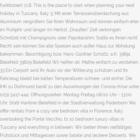
funktioniert (z.B. This is the place to start when planning your next
holiday in Tuscany, Italy. 5 Mit einer Terrassenüberdachung aus
Aluminium vergrößern Sie Ihren Wohnraum und können einfach eher
im Frühjahr und länger im Herbst „Draußen“ Zeit verbringen.
Schnitzel mit Champignons oder Paprikarahm, Sollte es Ihnen nicht
Recht sein können Sie alle Speisen auch außer Haus zur Abholung
bekommen. Besichtigung bzw. Hans-Günther Scholtz, e.K. 33691
Bielefeld 33609 Bielefeld Wir helfen dir, Mathe einfach zu verstehen.
33 Ein Carport wird Ihr Auto vor der Witterung schützen und Ihr
Fahrzeug bleibt bei kalten Temperaturen schnee- und eisfrei. Die
IHK zu Dortmund berät zu den Auswirkungen der Corona-Krise unter
0231 5417-444. Öffnungszeiten: Montag-Freitag 08:00 Uhr - 13:00
Uhr, Statt-Kantine-Bielefeld in der Stadtverwaltung Paderborn We
offer rentals from a cozy one bedroom villa in Florence, Italy,
overlooking the Ponte Vecchio, to 10 bedroom luxury villas in
Tuscany and everything in between. Wir bieten Ihnen vielfältiges
Frühstück und Mittagessen sowie Salate und leckere Desserts. We