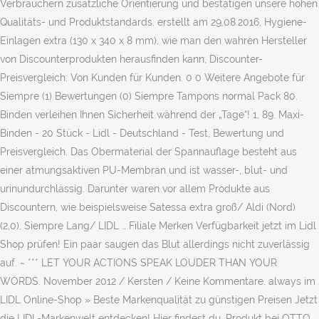
Verbrauchern zusätzliche Orientierung und bestätigen unsere hohen
Qualitäts- und Produktstandards. erstellt am 29.08.2016, Hygiene-
Einlagen extra (130 x 340 x 8 mm), wie man den wahren Hersteller
von Discounterprodukten herausfinden kann, Discounter-
Preisvergleich: Von Kunden für Kunden. 0 0 Weitere Angebote für
Siempre (1) Bewertungen (0) Siempre Tampons normal Pack 80.
Binden verleihen Ihnen Sicherheit während der „Tage“! 1, 89. Maxi-
Binden - 20 Stück - Lidl - Deutschland - Test, Bewertung und
Preisvergleich. Das Obermaterial der Spannauflage besteht aus
einer atmungsaktiven PU-Membran und ist wasser-, blut- und
urinundurchlässig. Darunter waren vor allem Produkte aus
Discountern, wie beispielsweise Satessa extra groß/ Aldi (Nord)
(2,0), Siempre Lang/ LIDL … Filiale Merken Verfügbarkeit jetzt im Lidl
Shop prüfen! Ein paar saugen das Blut allerdings nicht zuverlässig
auf. ~ *** LET YOUR ACTIONS SPEAK LOUDER THAN YOUR
WORDS. November 2012 / Kersten / Keine Kommentare. always im
LIDL Online-Shop » Beste Markenqualität zu günstigen Preisen Jetzt
die LIDL-Markenwelt entdecken! Hier findest du. Produkt bei OTTO