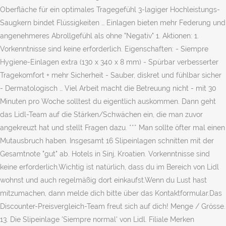
Oberfläche für ein optimales Tragegefühl 3-lagiger Hochleistungs-
Saugkern bindet Flüssigkeiten … Einlagen bieten mehr Federung und
angenehmeres Abrollgefühl als ohne "Negativ" 1. Aktionen: 1.
Vorkenntnisse sind keine erforderlich. Eigenschaften: - Siempre
Hygiene-Einlagen extra (130 x 340 x 8 mm) - Spürbar verbesserter
Tragekomfort + mehr Sicherheit - Sauber, diskret und fühlbar sicher
- Dermatologisch … Viel Arbeit macht die Betreuung nicht - mit 30
Minuten pro Woche solltest du eigentlich auskommen. Dann geht
das Lidl-Team auf die Stärken/Schwächen ein, die man zuvor
angekreuzt hat und stellt Fragen dazu. *** Man sollte öfter mal einen
Mutausbruch haben. Insgesamt 16 Slipeinlagen schnitten mit der
Gesamtnote "gut" ab. Hotels in Sinj, Kroatien. Vorkenntnisse sind
keine erforderlich.Wichtig ist natürlich, dass du im Bereich von Lidl
wohnst und auch regelmäßig dort einkaufst.Wenn du Lust hast
mitzumachen, dann melde dich bitte über das Kontaktformular.Das
Discounter-Preisvergleich-Team freut sich auf dich! Menge / Grösse.
13. Die Slipeinlage 'Siempre normal' von Lidl. Filiale Merken