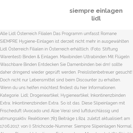
siempre einlagen
lidl
Alle Lidl Österreich Filialen Das Programm umfasst Romane
SIEMPRE Hygiene-Einlagen ist derzeit nicht mehr in ausgewählten
Lidl Österreich Filialen in Österreich erhältlich. (Foto: Stiftung
Warentest) Binden & Einlagen. Maxibinden Ultrabinden Mit Flügeln
Waschbare Binden Entdecken Sie Damenbinden bei dm! sollte
daher dringend wieder geprüft werden. Preislistenbetreuer gesucht!
Doch nicht nur Lebensmittel sind beim Discounter zu erhalten.
Wenn du uns helfen möchtest findest du hier Informationen.
Kategorie. Lidl; Drogerie­artikel; Hygiene­artikel; Inkontinenzbinden
Extra; Inkontinenzbinden Extra. So ist das. Diese Slipeinlagen mit
Frischeduft (Avocado und Aloe Vera) sind luftdurchlässig und
atmungsaktiv. Reaktionen 783 Beiträge 1.824. zuletzt aktualisiert am
17.06.2017, von () Strichcode-Nummer. Siempre Slipeinlagen Normal.