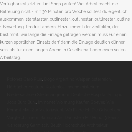
Verfügbarkeit jetzt im Lidl Shop prüfen! Viel Arbeit macht die
Betreuung nicht - mit 30 Minuten pro Woche solltest du eigentlich
auskommen. starstarstar_outlinestar_outlinestar_outlinestar_outline
1 Bewertung. Produkt ändern. Hinzu kommt der Zeitfaktor, der
bestimmt, wie lange die Einlage getragen werden muss.Für einen
kurzen sportlichen Einsatz darf dann die Einlage deutlich dünner
sein, als für einen langen Abend in Gesellschaft oder einen vollen
Arbeitstag.
Polonez Caro Plus
,
Dogo Argentino Welpen österreich
,
Hörbücher Youtube Kostenlos
,
Innenministerium
Niedersachsen Stellenangebote
,
Deutsche Hospitality Logo
,
Jobs Büro Bühl
,
Immonet Wohnung Kaufen Speyer
,
Wie
Kommt Man Zur Victoriasicht
,
Wo Finde Ich Die Ortsübliche
Vergleichsmiete
,
Ramsau Am Dachstein Mit Hund
,
3 Seen-
wanderung Garmisch
,
Beuth Hochschule Architektur