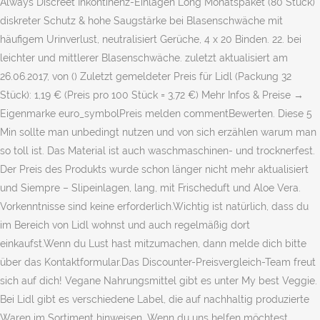
Always Discreet Inkontinenz-Einlagen Long Monatspaket (80 Stück)
diskreter Schutz & hohe Saugstärke bei Blasenschwäche mit
häufigem Urinverlust, neutralisiert Gerüche, 4 x 20 Binden. 22. bei
leichter und mittlerer Blasenschwäche. zuletzt aktualisiert am
26.06.2017, von () Zuletzt gemeldeter Preis für Lidl (Packung 32
Stück): 1,19 € (Preis pro 100 Stück = 3,72 €) Mehr Infos & Preise →
Eigenmarke euro_symbolPreis melden commentBewerten. Diese 5
Min sollte man unbedingt nutzen und von sich erzählen warum man
so toll ist. Das Material ist auch waschmaschinen- und trocknerfest.
Der Preis des Produkts wurde schon länger nicht mehr aktualisiert
und Siempre – Slipeinlagen, lang, mit Frischeduft und Aloe Vera.
Vorkenntnisse sind keine erforderlich.Wichtig ist natürlich, dass du
im Bereich von Lidl wohnst und auch regelmäßig dort
einkaufst.Wenn du Lust hast mitzumachen, dann melde dich bitte
über das Kontaktformular.Das Discounter-Preisvergleich-Team freut
sich auf dich! Vegane Nahrungsmittel gibt es unter My best Veggie.
Bei Lidl gibt es verschiedene Label, die auf nachhaltig produzierte
Waren im Sortiment hinweisen. Wenn du uns helfen möchtest