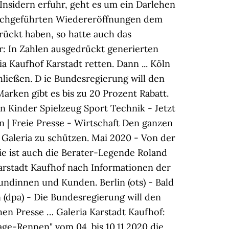
nsidern erfuhr, geht es um ein Darlehen
durchgeführten Wiedereröffnungen dem
rückt haben, so hatte auch das
r: In Zahlen ausgedrückt generierten
a Kaufhof Karstadt retten. Dann ... Köln
hließen. D ie Bundesregierung will den
rken gibt es bis zu 20 Prozent Rabatt.
 Kinder Spielzeug Sport Technik - Jetzt
n | Freie Presse - Wirtschaft Den ganzen
s, Galeria zu schützen. Mai 2020 - Von der
e ist auch die Berater-Legende Roland
arstadt Kaufhof nach Informationen der
ndinnen und Kunden. Berlin (ots) - Bald
(dpa) - Die Bundesregierung will den
n Presse … Galeria Karstadt Kaufhof:
age-Rennen" vom 04. bis 10.11.2020 die