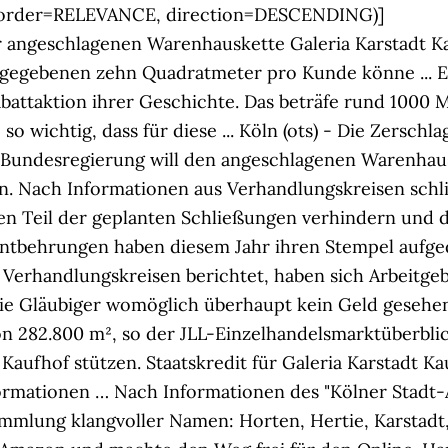
y(order=RELEVANCE, direction=DESCENDING)]
r angeschlagenen Warenhauskette Galeria Karstadt Kau
gegebenen zehn Quadratmeter pro Kunde könne ... Ess
attaktion ihrer Geschichte. Das beträfe rund 1000 Mit
, so wichtig, dass für diese ... Köln (ots) - Die Zer
Die Bundesregierung will den angeschlagenen Warenha
. Nach Informationen aus Verhandlungskreisen schli
inen Teil der geplanten Schließungen verhindern und 
tbehrungen haben diesem Jahr ihren Stempel aufgedr
s Verhandlungskreisen berichtet, haben sich Arbeitg
die Gläubiger womöglich überhaupt kein Geld gesehen
 282.800 m², so der JLL-Einzelhandelsmarktüberblic
ufhof stützen. Staatskredit für Galeria Karstadt Ka
mationen … Nach Informationen des "Kölner Stadt-A
mmlung klangvoller Namen: Horten, Hertie, Karstadt