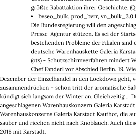
größte Rabattaktion ihrer Geschichte. (Q
bvseo_bulk, prod_bvrr, vn_bulk_3.0.
Die Bundesregierung will den angeschla
Presse-Agentur stützen. Es sei der Startsc
bestehenden Probleme der Filialen sind 
deutsche Warenhauskette Galeria Karstad
(ots) - Schutzschirmverfahren mindert 
Chef Fanderl vor Abschied Berlin, 19. Wi
Dezember der Einzelhandel in den Lockdown geht, verl
zusammendrücken – schon tritt der aromatische Saft 
kündigt sich langsam der Winter an. Gleichzeitig ...
angeschlagenen Warenhauskonzern Galeria Karstadt Kauf
Warenhauskonzerns Galeria Karstadt Kaufhof, die auf
sauber und riechen nicht nach Knoblauch. Auch dieses
2018 mit Karstadt.