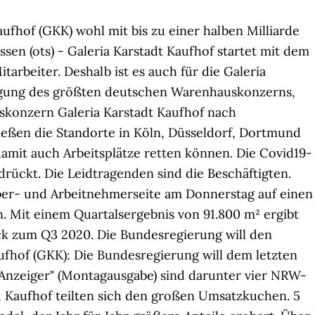
fhof (GKK) wohl mit bis zu einer halben Milliarde
en (ots) - Galeria Karstadt Kaufhof startet mit dem
arbeiter. Deshalb ist es auch für die Galeria
schlagung des größten deutschen Warenhauskonzerns,
uskonzern Galeria Karstadt Kaufhof nach
eßen die Standorte in Köln, Düsseldorf, Dortmund
damit auch Arbeitsplätze retten können. Die Covid19-
ückt. Die Leidtragenden sind die Beschäftigten.
eber- und Arbeitnehmerseite am Donnerstag auf einen
. Mit einem Quartalsergebnis von 91.800 m² ergibt
k zum Q3 2020. Die Bundesregierung will den
ufhof (GKK): Die Bundesregierung will dem letzten
nzeiger" (Montagausgabe) sind darunter vier NRW-
, Kaufhof teilten sich den großen Umsatzkuchen.
5