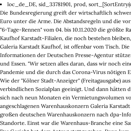
loc_de_DE, sid_33781901, prod, sort_[SortEntr
Die Bundesregierung greift der wirtschaftlich schwe
Euro unter die Arme. Die Abstandsregeln und die vor
"6-Tage-Rennen" vom 04. bis 10.11.2020 die größte Rab
Kaufhof Karstadt-Filialen, die noch bestehen bleiben
Galeria Karstadt Kaufhof, ist offenbar vom Tisch. 
Informationen der Deutschen Presse-Agentur stützen
und Essen. "Wir setzen alles daran, dass wir noch e
Pandemie und die durch das Corona-Virus nötigen En
Wie der "Kölner Stadt-Anzeiger" (Freitagausgabe) au
verbindlichen Sozialplan geeinigt. Und dann hätten 
sich nach neun Monaten ein Vermietungsvolumen von
angeschlagenen Warenhauskonzern Galeria Karstadt Ka
großen deutschen Warenhauskonzern nach dpa-Infor
Standorte. Einst war die Warenhaus-Branche eine Sa