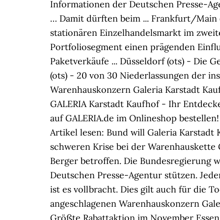
Informationen der Deutschen Presse-Age
… Damit dürften beim ... Frankfurt/Mai
stationären Einzelhandelsmarkt im zweit
Portfoliosegment einen prägenden Einflu
Paketverkäufe ... Düsseldorf (ots) - Die 
(ots) - 20 von 30 Niederlassungen der i
Warenhauskonzern Galeria Karstadt Kaufh
GALERIA Karstadt Kaufhof - Ihr Entdeck
auf GALERIA.de im Onlineshop bestellen! 
Artikel lesen: Bund will Galeria Karstadt
schweren Krise bei der Warenhauskette 
Berger betroffen. Die Bundesregierung 
Deutschen Presse-Agentur stützen. Jede
ist es vollbracht. Dies gilt auch für die 
angeschlagenen Warenhauskonzern Galeri
Größte Rabattaktion im November Essen (o