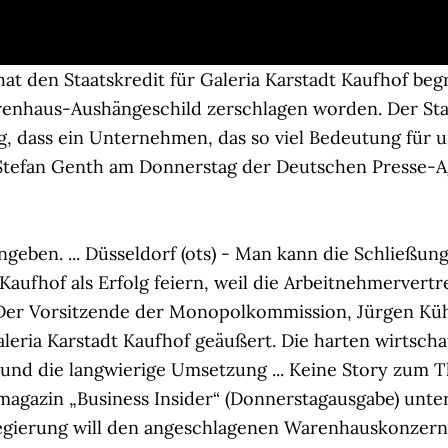
at den Staatskredit für Galeria Karstadt Kaufhof b
arenhaus-Aushängeschild zerschlagen worden.
Der Sta
ig, dass ein Unternehmen, das so viel Bedeutung für u
 Stefan Genth am Donnerstag der Deutschen Presse-
ingeben.
... Düsseldorf (ots) - Man kann die Schließun
 Kaufhof als Erfolg feiern, weil die Arbeitnehmerver
 Der Vorsitzende der Monopolkommission, Jürgen Küh
leria Karstadt Kaufhof geäußert. Die harten wirtscha
nd die langwierige Umsetzung ... Keine Story zum 
smagazin „Business Insider“ (Donnerstagausgabe) unte
gierung will den angeschlagenen Warenhauskonzern 