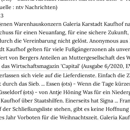
uelle : ntv Nachrichten)
13
genen Warenhauskonzern Galeria Karstadt Kaufhof n
huss für einen Neuanfang, für eine sichere Zukunft, sa
durch die Vereinbarung nicht gelöst.
Anonymous
aus 
t Kaufhof gelten für viele Fußgängerzonen als unver
Wert von Bergers Anteilen an Muttergesellschaft des
e das Wirtschaftsmagazin 'Capital' (Ausgabe 6/2020, E
assen sich viele auf die Lieferdienste. Einfach die 
durch das Sieb. ... Essen (ots) - Wenn die Tage kürz
 Düsseldorf (ots) - von Antje Höning Was für ein Nie
hof über Staatshilfen. Einerseits hat Signa ... Frank
 der Schließungsliste stehen, gibt es keine Hoffnung
 Jahr Vorboten für die Weihnachtszeit. Galeria Kaufh