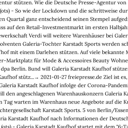
ntur stützen. Wie die Deutsche Presse-Agentur von I
n (ots) - So wie der Lockdown und die schrittweise 
en Quartal ganz entscheidend seinen Stempel aufged
ss auf den Retail-Investmentmarkt im ersten Halbjah
Gewerkschaft Verdi will weitere Warenhäuser bei Galeri
nsolventen Galeria-Tochter Karstadt Sports werden sc
of mit einem Darlehen stützen. Auf viele bekannte Ma
er-Marktplatz für Mode & Accessoires Beauty Wohnen
dpa Berlin. Bund will Galeria Karstadt Kaufhof stütze
 Kaufhof stütz...→ 2021-01-27 freiepresse.de
Ziel ist e
Galeria Karstadt Kaufhof infolge der Corona-Pandemi
will den angeschlagenen Warenhauskonzern Galeria K
n Tag warten im Warenhaus neue Angebote auf die Ku
Tochtergesellschaft Karstadt Sports.
5
von Berlin/Essen 
a Karstadt Kaufhof nach Informationen der Deutsche
ts) - Galeria Karstadt Kaufhof startet mit dem "6-T