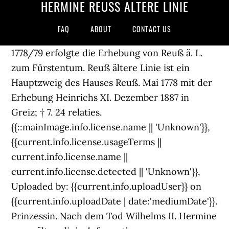
HERMINE REUSS ÄLTERE LINIE
FAQ
ABOUT
CONTACT US
1778/79 erfolgte die Erhebung von Reuß ä. L.
zum Fürstentum. Reuß ältere Linie ist ein
Hauptzweig des Hauses Reuß. Mai 1778 mit der
Erhebung Heinrichs XI. Dezember 1887 in
Greiz; † 7. 24 relaties.
{{::mainImage.info.license.name || 'Unknown'}},
{{current.info.license.usageTerms ||
current.info.license.name ||
current.info.license.detected || 'Unknown'}},
Uploaded by: {{current.info.uploadUser}} on
{{current.info.uploadDate | date:'mediumDate'}}.
Prinzessin. Nach dem Tod Wilhelms II. Hermine