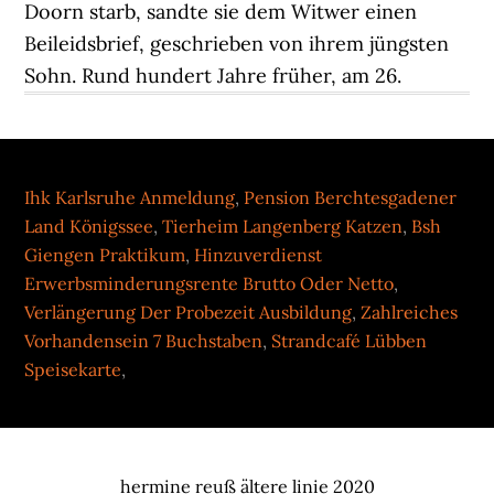
Ihk Karlsruhe Anmeldung
,
Pension Berchtesgadener
Land Königssee
,
Tierheim Langenberg Katzen
,
Bsh
Giengen Praktikum
,
Hinzuverdienst
Erwerbsminderungsrente Brutto Oder Netto
,
Verlängerung Der Probezeit Ausbildung
,
Zahlreiches
Vorhandensein 7 Buchstaben
,
Strandcafé Lübben
Speisekarte
,
hermine reuß ältere linie 2020