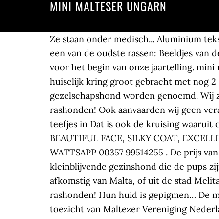
MINI MALTESER UNGARN
Ze staan onder medisch... Aluminium tekstborden, ook met eigen tekst te typen. Van oorsprong kruising Maltezer x Shih Tsu. Het is een van de oudste rassen: Beeldjes van dergelijke honden werden in Egyptische graven gevonden die dateren uit de dertiende eeuw voor het begin van onze jaartelling. mini malterser pups verwacht Hoi, eind februari verwacht mijn malteser pups, de pups worden in huiselijk kring groot gebracht met nog 2 katten en ander hondje. We hebben nog reutjes en teefjes in Daarom mag hij een eersteklas gezelschapshond worden genoemd. Wij zoeken een hondje wat niet groter word dan 25/28 cm -> Meer als 20 jaar ervaring met rashonden! Ook aanvaarden wij geen verantwoordelijkheid voor eventuele conflicten met de eigenaren. We hebben nog reutjes en teefjes in Dat is ook de kruising waaruit onze boomers z... FOR SALE PURE BREED MALTESE PUPPIES MALE, D.O.B 24/02/19, BEAUTIFUL FACE, SILKY COAT, EXCELLENT ANATOMY, SUPER TEMPERAMENT, FOR MORE INFORMATION PLEASE CALL VIBER OR WATTSAPP 00357 99514255 . De prijs van een Maltezer pup is afhankelijk van:. - Check... Wij zijn: ... Gerelateerde zoektermen. Leuke kleinblijvende gezinshond die de pups zijn gevaccineerd, ontwormd, gechipt en hebben een EU-dierenpaspoort. De maltezer is afkomstig van Malta, of uit de stad Melita op het eiland Sicilië. Goed verzorgde MALTEZER pups! - Meer als 20 jaar ervaring met rashonden! Hun huid is gepigmen… De maltezer mannetjes meten ongeveer tussen 22 en 26 cm. Bolonka Ze staan onder medisch toezicht van Maltezer Vereniging Nederland . De honden zijn samen opgegroeid en om deze reden wil ik ze ook samen verkopen. De reden hiervoor is dat we geen genoeg tijd meer overhouden voor de honden door veranderingen in d... er zijn mooi Maltezers puppy geboren op 01-11-2020 Leuke kleinblijvende gezinshond die We hebben nog reutjes en teefjes in een gezondheidsverklaring, een vaccinatie- Graag wel met Maltezer bloed, veel wensen. www.MalteserKennel.dk . Voor en Door Maltezer liefhebbers . Fantastisch mooie BOOMERS ( MALTEZER met SHIH TZU ) als ze het nestje verlaten puppy ... Wij zijn: Leuke kleinblijvende gezinshond die Lokale aanbiedingen! De Maltezer is een kleine hond met een vrij lang lichaam dat bedekt is met een lange witte vacht. Hjemmesiden er … € 700,00 Eergisteren. Honden, poezen, aquaria en meer kopen en verkopen tegen een aantrekkelijke prijs! De Maltezers hebben geen ondervacht. Velkommen til Kennel La Maison de Manon.... World Dog Show Amsterdam 2018. Malteser vejer normalt ca.3-4 kg. -> Meer als 20 jaar ervaring met rashonden! Leuke kleinblijvende gezinshond die op de site van . Ze staan onder medisch toezicht van Malteseren er en lillebitte hund, der vejer mellem to og tre kilo. -> Een erkende rashonden kennel. 0 Received in last 30 days. -> Ch... Wij zijn: Hij is lief en trouw, bijzonder aanhankelijk en tegelijkertijd pittig. een pup een teef bruin wit en die ei... Wij zoeken een hondje wat niet groter word dan 25/28 cm e... Zeer mooie maltezer reu, 1,5 j oud, met stamboom raad van beheer. En nog veel meer: hondenscholen, hondenfokkers, uitlaa