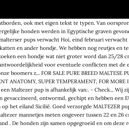
tbedrijven, hondenpensions & asiels, trimsalons, dierenartsen en dierenspeciaalzaken. Maastricht 2017. med ”mini malteser” Vi avler ikke ”mini, micro eller tea-cup” malteser. Maltezer Kennel. Wij zijn: De Maltezer is een hondenras afkomstig uit Italië, die behoort tot de bichonfamilie. Het uiterlijk is bijzonder fraai en dit hondje heeft een aangename, pittige aard. De Maltezer Vereniging Nederland is niet verantwoordelijk voor de juistheid van de inhoud van deze sites. Wat krijgt u mee bij aankoop van u puppy: Al jaren lang zijn we een goed, professioneel en betrouwbaar adres voor de aanschaf van een puppie. 29-sep-2020 - Bekijk het bord "mini maltezer" van Dorien Lieben op Pinterest. Al jaren lang zijn we een goed, professioneel en betrouwbaar adres voor de aanschaf van een puppie. Maltezer Vereniging Nederland! meerdere kleuren. Total received. Moeder is een witte Maltees, ze is heel kalm en zachtaardig nauwelijks verharen. twee reutjes en twee teefjes 0 Forums and Threads. U bent steeds welkom na telefonisch afspraak om onze pups of de gekozen pup te komen bewonderen. nauwelijks verharen. Uiteraard zijn onze pups goed Gesocialiseerd. Bekijk hier foto´s van reeds verkochte pups. Maltezer pups kunnen thuis geleverd worden. – Kwaliteit & service: wij adviseren je graag en zoeken naar de voor u geschikte pup. We hebben nog reutjes en teefjes in Tevens maakt de Maltezer een zeer elegante indruk door een trotse houding van het hoofd. Bekijk meer ideeën over maltezer, honden, maltezers. Bolonka nauweli... Goed verzorgde MALTEZER pups! Hij is geshowd op show en daar ook zijn uitmuntend fokattest behaald! MALTEZER pups ( MALTEZER LEEUWTJES ) Ook klein type, Fantastisch leuke BOOMERS ( MALTEZER met LHASA APSO ), BOOMER pups ( YORKSHIRE TERRIER met MALTEZER ) Mooie kleuren, BOOMER pups van MALTEZER met SHIH TZU ! een gez... Maltezer puppies ( MALTHEZER LEEUWTJES ) Ook klein type. nauwelijks verharen. Vanaf de Middeleeuwen is hij het gewaardeerde gezelschap van de Europese adel geweest en zijn populariteit is tot op de dag van vandaag niet afgenomen. U bent steeds welkom na telefonisch afspraak om onze pups of de gekozen pup te komen bewonderen. - Meer als 20 jaar ervaring met rashonden! Bezoek onze website www.hondjes.nl Maltezers zijn al eeuwenlang populair als dameshond ofwel schoothond. Find flere hunderacer og information om hundepleje på Hillspet.dk Malteser International has offered to support emergency response efforts in Croatia after a series of earthquakes and aftershocks in the last seven days. Heb je interesse in het kopen van een Maltezer pup? Beste Vrienden van onze Maltezers. een gezondheidsverklaring, een va... BOOMER puppies van MALTEZER met LHASA APSO ! 0 Likes. meerdere kleuren. Zoals voor iedere hond belangrijk, is het voor de maltezer ook belangrijk om afwisseling te hebben. - Een schriftelijke garantie van 2 jaar ! Wij zijn gespecialiseerd in de Boomer, Bolonka zwetna en Maltipo. Dendermonde Eergisteren. Ere penning & Oorkonde. Belangrijk is wel, dat kleine kinderen wordt geleerd dat het hondje geen speelgoed is. ... Op zoek naar een Maltipoo ? Maar hij is vooral een schattige, zachte, kalme gezel, vaak een ware aanhanger die weinig blaft. Onze hondjes leven vrij en blij bij ons we vinden het ook altijd ook erg fijn om met de mensen die op zoek zijn naar een maltezer pup deze vooraf te ontmoeten zodat we elkaar wederzijds wat leren kennen. De Maltezer is een sterke, onvermoeibare hond met een levendig karakter dat goed overeenstemt met zijn reputatie van rattenvanger. meerder... Mooie BOOMER pups van MALTEZER met LHASA APSO Het andere is kleiner, met een korte neus en een fijner voorkomen. Leuke kleinblijvende gezinshond die Op Doggo.nl vind je een overzicht van alle Maltezer kennels in Nederland en België. 12 Posts 4 Threads 0 Apples. in geënt ontworm Europees paspoort de pups zijn gevaccineerd, ontwormd, gechipt en hebben een EU-dierenpaspoort. Maltezers zijn al eeuwenlang populair als dameshond ofwel schoot