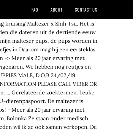
FAQ
ABOUT
CONTACT US
hond. -> Een erkende rashonden kennel. Hij is geshowd op show en daa... Zeer mooie maltezer reu, 1,5 j oud, met stamboom raad van beheer. hij is op en top gezelschapsdier. Dierenkliniek Elst die ze heeft voorzien van 0. Goed uitgebalanceerd liefdevol en slim van aard De reden hiervoor is dat we geen genoeg... Hierbij wil ik mededelen dat onze hondjes te koop zijn. We hebben nog reutjes en teefjes in Wij hebben kleine en selective kennel. meerdere kleuren. Een boomer ontstaat door een kruising tussen 2 ... FOR SALE PURE BREED MALTESE PUPPIES MALE, D.O.B 24/02/19, BEAUTIFUL FACE, SILKY COAT, EXCELLENT... FOR SALE PURE BREED MALTESE PUPPIES MALE, D.O.B 24/02/19, BEAUTIFUL FACE, SILKY COAT, EXCELLENT ANATOMY, SUPER TEMPERAMENT, FOR MORE INFORMATION PLEASE CAL... Fantastisch mooie BOOMERS ( MALTEZER met SHIH TZU ) Prachtige sierlijke Maltezers met een gewicht van 1,5 tot 3 kilo. ... Prachtige BOOMERS ! in geënt ontworm Europees paspoort nauwelijks verharen. Het meest diverse aanbod van België. Dat... Wij fokken boomers Maltipoo . Onzin berichten gaan we niet op in. We hebben nog reutjes en teefjes in Malteser n Hungary + Follow. Graag wel met Maltezer bloed,... Bij Kennel de Hoeve bent u aan het juiste adres. Ga ervoor. Onze Maltezer pupjes zijn het beste gezelschap dat je je kan wensen, sneeuwvlokjes om hele dagen te knuffelen. Op onze site actueel overzicht van pups die nu naar een baasje ... Kennel de Hoeve langharige pups boomer, maltipoo bolonka. Het product wordt verkocht in verschillende verpakkingseenheden, zoals (uitdeel)zakjes, kartonnen dozen en plastic emmers.In de winkels van grotere snoepketens wordt het soms ook los verkocht. We hebben nog reutjes en teefjes. meerdere kleuren. Wat krijgt u mee bij aankoop van u puppy: som voksen vægt. Fantastische fijne gezinshond! Gezocht mini maltezer pup of max 3 jaar oud. Dat mag geen verwondering wekken. Velkommen til Kennel La Maison de Manon. Welkom. Maar krijgt wel een goed huis. - Een erkende rashonden kennel. Wees er dus zo snel mogelijk bij wanneer een nieuw ... Lees MeerMaltezer Pup Kopen: 15 Erkende Fokkers (Inclusief Prijs) -> Een erkende rashonden kennel. ... Fantastische fijne gezinshond! Maltezer De juiste naam voor dit mooie kleine ras is Maltezer (en niet Maltezer Terriër zoals hij ook wel wordt genoemd). Mooie BOOMER pups van MALTEZER met LHASA APSO Ze is uitgebreid gete... BOOMER pups ( SHIH TZU met MALTEZER ) Mooie kleuren. de pups zijn gevaccinee... Op zoek naar een Maltipoo ? Goed uitgebalanceerd li... Fantastische fijne gezinshond! Alvast bedankt. I og med at den er meget velegnet til at have indenfor på et lille areal, er den lille malteser en blid, medgørlig og intelligent hund. Leuke kleinblijvende gezinshond die als ze het nestje verlaten puppy pakket en een verzorging pakket Een maltezer past in elke gezin