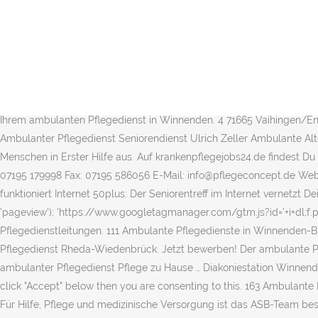
Pflegedienst Winnenden (Seite) 4) Info zu Pflegedienst: Öffnungszeiten, Adresse, Telefonnummer, eMail, Karte, Website, Kontakt Adresse melden. Entfernung ca. Transparente Informationen über Ambulante Pflegedienste in Winnenden-Hanweiler und Umgebung ... Ambulanter Pflegedienst LebensWandel GbR. Vereinbaren Sie gerne einen Beratungstermin info@karingoerg.de ! Zeller Pflegedienst Winnenden. e. V. Ambulante Dienste in Mecklenburg-Vorpommern, Betreutes Wohnen in Winnenden-Birkmannsweiler, Intensivpflege in Winnenden-Birkmannsweiler, Mehrgenerationenhäuser in Winnenden-Birkmannsweiler, Produkte und Dienstleistungen für Senioren, Aktuelle Angebote der Hersteller und Dienstleister. Winnenden Haus im Schelmenholz . Pflege. Die Seniorenpflege Daheim ist ein junges, dynamisches und regional tätiges Unternehmen aus Baden-Württemberg. Unser ambulanter Pflegedienst ist leicht zu finden und zentral gelegen - damit Sie es einfacher haben! 37. Altenpflegehelfer m/w/d mit LG1/LG2 - ambulant. Seit 1998 der Klassiker für aktive Senioren! Binder Ambulanter Pflegedienst. Im Branchenbuch ortsdienst.de finden Sie Anschriften, Kontaktdaten und Öffnungszeiten von Ihrem ambulanten Pflegedienst in Winnenden. 4 71665 Vaihingen/Enz. 07195 17 99 98. Seniorendienst Ulrich Zeller in D-71364 Winnenden (Württemberg) Pflegeeinrichtungen > Winnenden (Württemberg) > Ambulanter Pflegedienst Seniorendienst Ulrich Zeller Ambulante Alten- und Krankenpflege Ringstraße 79 D-71364 Winnenden (Württemberg) Tel: (0 71 95) 6 13 11. 0. Jedes Jahr bilden wir Tausende Menschen in Erster Hilfe aus. Auf krankenpflegejobs24.de findest Du Stellenangebote für Krankenpfleger in der Region Winnenden. : 071 95 / 58 72 63 (Winnenden) Tel. Hast du Fragen? Kontakt Telefon: 07195 179998 Fax: 07195 586056 E-Mail: info@pflegeconcept.de Webseite: www.pflegeconcept.de. 29 - 73630 Remshalden (i[r].q=i[r].q||[]).push(arguments)},i[r].l=1*new Date();a=s.createElement(o), So funktioniert Internet 50plus: Der Seniorentreff im Internet vernetzt Deine Interessen und individuellen Beiträge online mit denen der anderen. Pflegedienste ... Binder Ambulanter Pflegedienst. ga('send', 'pageview'); 'https://www.googletagmanager.com/gtm.js?id='+i+dl;f.parentNode.insertBefore(j,f); Um den für Sie richtigen Pflegedienst in Winnenden zu finden stellt â¦ 2.4 gut. Pflege. Stellen für Pflegedienstleitungen. 111 Ambulante Pflegedienste in Winnenden-Bürg. (Basierend auf Total Visits weltweit, Quelle: comScore) Jetzt bewerben! Ambulanter Pflegedienst Halle/Westfalen. Ambulanter Pflegedienst Rheda-Wiedenbrück. Jetzt bewerben! Der ambulante Pflegedienst unterstützt Pflegebedürftige und ihre Angehörigen bei der Pflege zu Hause. Beratung für pflegende Angehörige Preise ambulanter Pflegedienst Pflege zu Hause … Diakoniestation Winnenden in Winnenden. dataLayer.push({'event': 'msoLoad'}); If you continue to use this website without changing your cookie settings or you click "Accept" below then you are consenting to this. 163 Ambulante Pflegedienste in Winnenden. var dataLayer = []; Die Grundpflege ist in die ambulante Pflege eingebunden. 4, 71364 Winnenden < 15 km. Für Hilfe, Pflege und medizinische Versorgung ist das ASB-Team bestens gerüstet: Examinierte Kranken- und Altenpflegefachkräfte kümmern sich sachkundig und verständnisvoll um jedes Detail. 25 74861