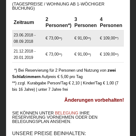
(TAGESPREISE / WOHNUNG AB 1-WÖCHIGER
BUCHUNG)
2
3
4
Zeitraum
Personen*)
Personen
Personen
23.06.2018 -
€ 73,00
€ 91,00
€ 109,00
**)
**)
**)
08.09.2018
21.12.2018 -
€ 73,00
€ 91,00
€ 109,00
**)
**)
**)
20.01.2019
_
*) Bei Reservierung für 2 Personen und Nutzung von
zwei
Schlafzimmern
Aufpreis € 5,00 pro Tag
**) zzgl. Kurabgabe Person/Tag € 2,10 | Kinder/Tag € 1,00 (7
bis 16 Jahre) | unter 7 Jahre frei
Änderungen vorbehalten!
SIE KÖNNEN UNTER
BELEGUNG
IHRE
RESERVIERUNG VORNEHMEN ODER DEN
BELEGUNGSPLAN ANSEHEN.
UNSERE PREISE BEINHALTEN: