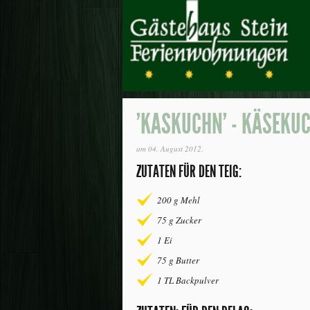
'KASKUCHN' - KÄSEKU
am
04. August 2012
.
ZUTATEN FÜR DEN TEIG:
200 g Mehl
75 g Zucker
1 Ei
75 g Butter
1 TL Backpulver