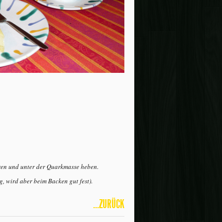
ren und unter der Quarkmasse heben.
, wird aber beim Backen gut fest).
...ZURÜCK