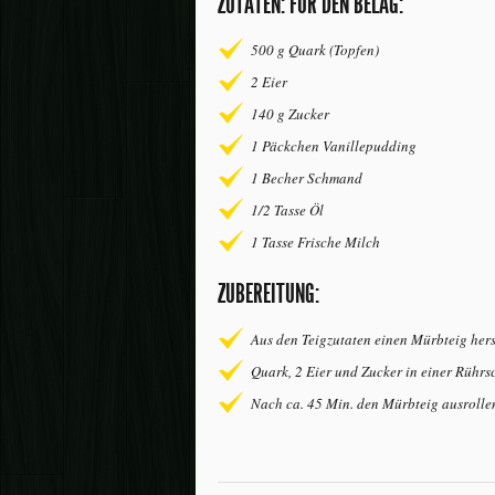
ZUTATEN: FÜR DEN BELAG:
500 g Quark (Topfen)
2 Eier
140 g Zucker
1 Päckchen Vanillepudding
1 Becher Schmand
1/2 Tasse Öl
1 Tasse Frische Milch
ZUBEREITUNG:
Aus den Teigzutaten einen Mürbteig hers
Quark, 2 Eier und Zucker in einer Rühr
Nach ca. 45 Min. den Mürbteig ausrollen,