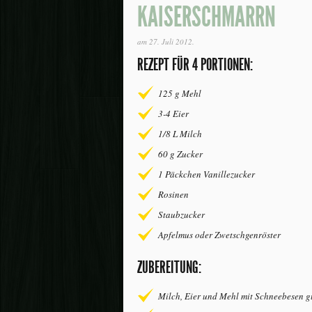
KAISERSCHMARRN
am
27. Juli 2012
.
REZEPT FÜR 4 PORTIONEN:
125 g Mehl
3-4 Eier
1/8 L Milch
60 g Zucker
1 Päckchen Vanillezucker
Rosinen
Staubzucker
Apfelmus oder Zwetschgenröster
ZUBEREITUNG:
Milch, Eier und Mehl mit Schneebesen g